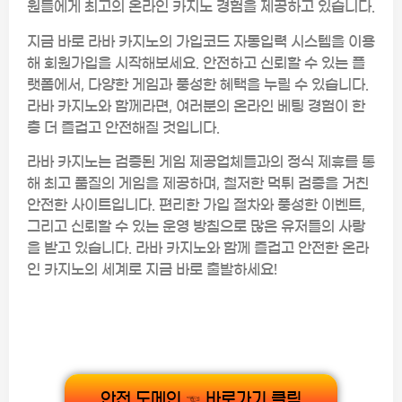
원들에게 최고의 온라인 카지노 경험을 제공하고 있습니다.
지금 바로 라바 카지노의 가입코드 자동입력 시스템을 이용
해 회원가입을 시작해보세요. 안전하고 신뢰할 수 있는 플
랫폼에서, 다양한 게임과 풍성한 혜택을 누릴 수 있습니다.
라바 카지노와 함께라면, 여러분의 온라인 베팅 경험이 한
층 더 즐겁고 안전해질 것입니다.
라바 카지노는 검증된 게임 제공업체들과의 정식 제휴를 통
해 최고 품질의 게임을 제공하며, 철저한 먹튀 검증을 거친
안전한 사이트입니다. 편리한 가입 절차와 풍성한 이벤트,
그리고 신뢰할 수 있는 운영 방침으로 많은 유저들의 사랑
을 받고 있습니다. 라바 카지노와 함께 즐겁고 안전한 온라
인 카지노의 세계로 지금 바로 출발하세요!
안전 도메인 ☜ 바로가기 클릭