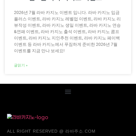
2026년 7월 라바 카지노 이벤트 입니다. 라바 카지노 입금
플러스 이벤트, 라바 카지노 레벨업 이벤트, 라바 카지노 리
뷰작성 이벤트, 라바 카지노 생일 이벤트, 라바 카지노 연승
&연패 이벤트, 라바 카지노 출석 이벤트, 라바 카지노 콤프
이벤트, 라바 카지노 지인추천 이벤트, 라바 카지노 페이백
이벤트 등 라바 카지노에서 푸짐하게 준비한 2026년 7월
이벤트를 지금 만나 보세요!
글읽기 »
ALL RIGHT RESERVED @ 라바주소.COM