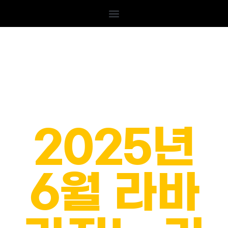
2025년
6월 라바