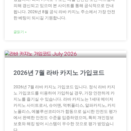
의해 갱신되고 있으며 본 사이트를 통해 공식적으로 안내
됩니다. 2026년 8월 공식 라바 카지노 주소에서 가장 안전
한 베팅이 되시길 기원합니다.
글읽기 »
2026년 7월 라바 카지노 가입코드
2026년 7월 라바 카지노 가입코드 입니다. 정식 라바 카지
노 가입코드를 이용하여 가입하실 경우, 가장 안전하게 카
지노를 즐기실 수 있습니다. 라바 카지노는 1세대 메이저
카지노 사이트로서, 슈어맨, 먹튀폴리스, 알파카지노, 카지
노폴리스, 에볼루션코리아가 합동으로 실시한 안전도 평가
에서 완벽한 안전도 수준을 입증하였으며, 특히 개인정보
보호와 해킹 방어 시스템이 우수한 것으로 평가 받았습니
다.