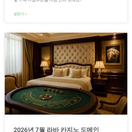
글읽기 »
2026년 7월 라바 카지노 도메인