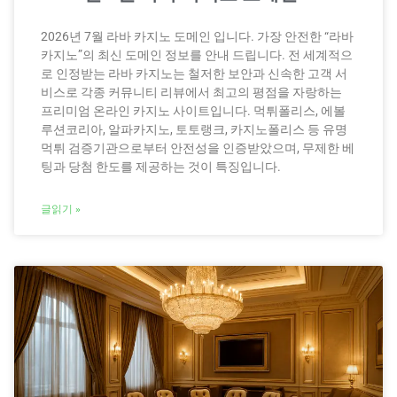
2026년 7월 라바 카지노 도메인 입니다. 가장 안전한 “라바
카지노”의 최신 도메인 정보를 안내 드립니다. 전 세계적으
로 인정받는 라바 카지노는 철저한 보안과 신속한 고객 서
비스로 각종 커뮤니티 리뷰에서 최고의 평점을 자랑하는
프리미엄 온라인 카지노 사이트입니다. 먹튀폴리스, 에볼
루션코리아, 알파카지노, 토토랭크, 카지노폴리스 등 유명
먹튀 검증기관으로부터 안전성을 인증받았으며, 무제한 베
팅과 당첨 한도를 제공하는 것이 특징입니다.
글읽기 »