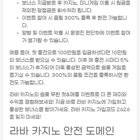
보너스 지급받은 후 카지노, 미니게임 이용 시 원금을
제외한 당첨금은 회수처리 됩니다.
이벤트 참여 시 롤링 300% 충족 후 환전 가능합니
다.
양방 및 이벤트 악용 시 운영진 판단하에 이벤트 참여
가 불가할 수 있습니다.
예를 들어, 첫 충전으로 100만원을 입금하셨다면 10만원
의 보너스를 받으실 수 있습니다. 이후 매 충전 시마다 5%
의 보너스가 추가되어 더욱 풍성한 금액으로 슬롯 게임을
즐기실 수 있습니다. 300%의 롤링 조건을 충족하시면 환
전도 가능합니다.
라바 카지노의 슬롯 무한 첫&매충 이벤트로 더 큰 재미와
수익을 경험해보세요! 지금 바로 라바 카지노에 가입하고
풍성한 보너스를 받아가세요. 라바 카지노 가입코드 2626
을 잊지 마세요!
라바 카지노 안전 도메인