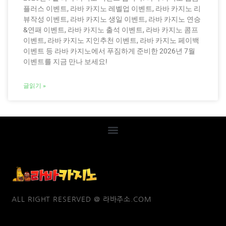
플러스 이벤트, 라바 카지노 레벨업 이벤트, 라바 카지노 리
뷰작성 이벤트, 라바 카지노 생일 이벤트, 라바 카지노 연승
&연패 이벤트, 라바 카지노 출석 이벤트, 라바 카지노 콤프
이벤트, 라바 카지노 지인추천 이벤트, 라바 카지노 페이백
이벤트 등 라바 카지노에서 푸짐하게 준비한 2026년 7월
이벤트를 지금 만나 보세요!
글읽기 »
ALL RIGHT RESERVED @ 라바주소.COM