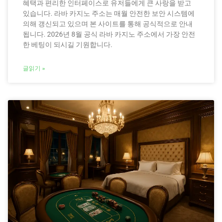
혜택과 편리한 인터페이스로 유저들에게 큰 사랑을 받고
있습니다. 라바 카지노 주소는 매월 안전한 보안 시스템에
의해 갱신되고 있으며 본 사이트를 통해 공식적으로 안내
됩니다. 2026년 8월 공식 라바 카지노 주소에서 가장 안전
한 베팅이 되시길 기원합니다.
글읽기 »