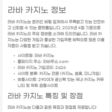
라바 카지노 정보
라바 카지노는 온라인 베팅 업계에서 주목받고 있는 안전하
고 신뢰할 수 있는 플랫폼입니다. 2025년 4월 기준으로
라바 카지노의 주요 정보를 소개해 드리겠습니다. 라바 카
지노는 다양한 게임과 풍성한 가입쿠폰 혜택으로 많은 이용
자들의 사랑을 받고 있습니다.
사이트명: 라바 카지노
홈페이지 주소: 라바주소.com
라바 카지노 가입코드: 2626
사이트 분류: 카지노 전문 (카지노, 슬롯, 미니게임)
보증사이트: 290여개 공신력 있는 국내 카지노 커뮤
니티 및 먹튀 검증사이트
라바 카지노 특징 및 장점
라바 카지노는 다음과 같은 특징과 장점을 제공합니다: