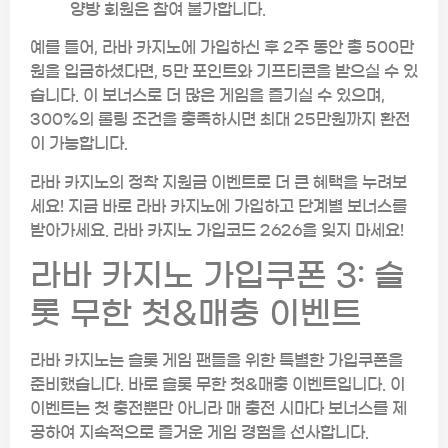
양방 회원은 참여 불가합니다.
예를 들어, 라바 카지노에 가입하신 후 2주 동안 총 500만
원을 입금하셨다면, 5만 포인트와 기프티콘을 받으실 수 있
습니다. 이 보너스로 더 많은 게임을 즐기실 수 있으며,
300%의 롤링 조건을 충족하시면 최대 25만원까지 환전
이 가능합니다.
라바 카지노의 정착 지원금 이벤트로 더 큰 혜택을 누려보
세요! 지금 바로 라바 카지노에 가입하고 단계별 보너스를
받아가세요. 라바 카지노 가입코드 2626을 잊지 마세요!
라바 카지노 가입쿠폰 3: 슬
롯 무한 첫&매충 이벤트
라바 카지노는 슬롯 게임 팬들을 위한 특별한 가입쿠폰을
준비했습니다. 바로 슬롯 무한 첫&매충 이벤트입니다. 이
이벤트는 첫 충전뿐만 아니라 매 충전 시마다 보너스를 제
공하여 지속적으로 즐거운 게임 경험을 선사합니다.