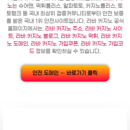
노
는 슈어맨, 먹튀폴리스, 알파토토, 카지노폴리스, 토
토랭크 등 국내 최상위 검증커뮤니티로부터 안전 보증
을 받은 국내 1위 안전사이트입니다. 라바 카지노 공식
홈페이지에서는,
라바 카지노 주소
,
라바 카지노 사이
트
,
라바 카지노 블로그
,
라바 카지노 먹튀
,
라바 카지
노 도메인
,
라바 카지노 가입쿠폰
,
라바 카지노 가입코
드
정보를 확인하실 수 있습니다.
안전 도메인 ☜ 바로가기 클릭