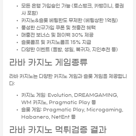
모든 은행 가입승인 가능 (토스뱅크, 카뱅미니, 증권
사 포함)
카지노&슬롯 베팅한도 무제한 (베팅상한 1억원)
풍성한 신규가입 쿠폰 및 첫충전 혜택
매충전 보너스 및 페이백 30% 제공
슬롯콤프 및 카지노콤프 15% 지급
다양한 이벤트 (돌발, 생일, 복귀자, 지인추천 등)
라바 카지노 게임종류
라바 카지노는 다양한 카지노 게임과 슬롯 게임을 제공합니
다:
카지노 게임: Evolution, DREAMGAMING,
WM 카지노, Pragmatic Play 등
슬롯 게임: Pragmatic Play, Microgaming,
Habanero, NetEnt 등
라바 카지노 먹튀검증 결과