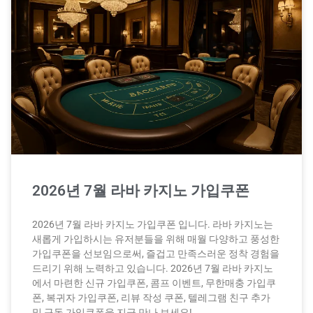
2026년 7월 라바 카지노 가입쿠폰
2026년 7월 라바 카지노 가입쿠폰 입니다. 라바 카지노는
새롭게 가입하시는 유저분들을 위해 매월 다양하고 풍성한
가입쿠폰을 선보임으로써, 즐겁고 만족스러운 정착 경험을
드리기 위해 노력하고 있습니다. 2026년 7월 라바 카지노
에서 마련한 신규 가입쿠폰, 콤프 이벤트, 무한매충 가입쿠
폰, 복귀자 가입쿠폰, 리뷰 작성 쿠폰, 텔레그램 친구 추가
및 구독 가입쿠폰을 지금 만나 보세요!