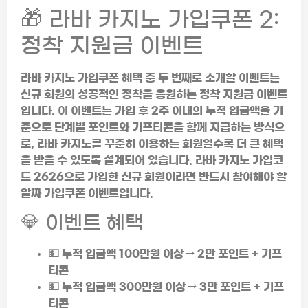
🎁 라바 카지노 가입쿠폰 2:
정착 지원금 이벤트
라바 카지노 가입쿠폰
혜택 중 두 번째로 소개할 이벤트는
신규 회원의 성공적인 정착을 응원하는
정착 지원금 이벤트
입니다. 이 이벤트는 가입 후 2주 이내의 누적 입금액을 기
준으로 단계별 포인트와 기프티콘을 함께 지급하는 방식으
로, 라바 카지노를 꾸준히 이용하는 회원일수록 더 큰 혜택
을 받을 수 있도록 설계되어 있습니다.
라바 카지노 가입코
드 2626
으로 가입한 신규 회원이라면 반드시 참여해야 할
알짜 가입쿠폰 이벤트입니다.
💎 이벤트 혜택
💵 누적 입금액
100만원 이상
→ 2만 포인트 + 기프
티콘
💵 누적 입금액
300만원 이상
→ 3만 포인트 + 기프
티콘