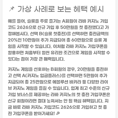
📌 가상 사례로 보는 혜택 예시
예를 들어, 슬롯을 주로 즐기는 A회원이
라바 카지노 가입
코드 2626
으로 신규 가입 후 50만원을 첫 충전했다고 가
정해봅시다. 선택 B(슬롯 첫충전)를 선택하면 충전금액의
20%인
10만원이 추가 지급
되어 총 60만원으로 슬롯 게
임을 시작할 수 있습니다. 이처럼 라바 카지노 가입쿠폰을
활용하면 처음부터 훨씬 유리한 조건으로 게임을 시작할 수
있다는 점이 가장 큰 매력입니다.
카지노 게임을 선호하는 B회원의 경우, 20만원을 충전하
고 선택 A(카지노 입금플러스)를 선택하면 5만원이 추가
지급되어 총 25만원으로 에볼루션 바카라 등 다양한 라이
브 카지노 게임을 즐길 수 있습니다.
업계 최고 수준의 신규
가입 보너스
를 제공하는 라바 카지노의 첫 충전 가입쿠폰은
신규 회원이라면 절대 놓쳐서는 안 될 핵심 혜택입니다. 지
금 바로
라바 카지노 가입코드 2626
으로 가입하고 첫 충
전 가입쿠폰을 받아가세요! 🎉