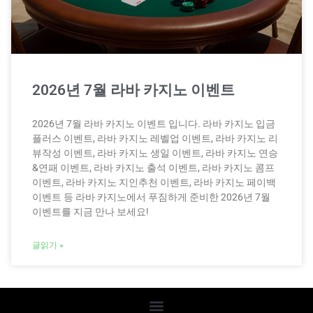
2026년 7월 라바 카지노 이벤트
2026년 7월 라바 카지노 이벤트 입니다. 라바 카지노 입금
플러스 이벤트, 라바 카지노 레벨업 이벤트, 라바 카지노 리
뷰작성 이벤트, 라바 카지노 생일 이벤트, 라바 카지노 연승
&연패 이벤트, 라바 카지노 출석 이벤트, 라바 카지노 콤프
이벤트, 라바 카지노 지인추천 이벤트, 라바 카지노 페이백
이벤트 등 라바 카지노에서 푸짐하게 준비한 2026년 7월
이벤트를 지금 만나 보세요!
글읽기 »