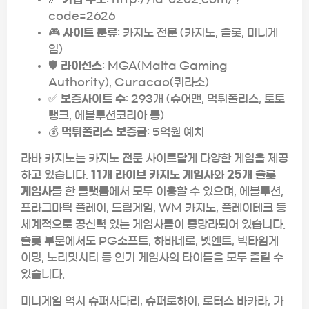
code=2626
🎮
사이트 분류
: 카지노 전문 (카지노, 슬롯, 미니게
임)
🛡️
라이선스
: MGA(Malta Gaming
Authority), Curacao(퀴라소)
✅
보증사이트 수
: 293개 (슈어맨, 먹튀폴리스, 토토
랭크, 에볼루션코리아 등)
💰
먹튀폴리스 보증금
: 5억원 예치
라바 카지노는 카지노 전문 사이트답게 다양한 게임을 제공
하고 있습니다.
11개 라이브 카지노 게임사
와
25개 슬롯
게임사
를 한 플랫폼에서 모두 이용할 수 있으며, 에볼루션,
프라그마틱 플레이, 드림게임, WM 카지노, 플레이테크 등
세계적으로 공신력 있는 게임사들이 총망라되어 있습니다.
슬롯 부문에서도 PG소프트, 하바네로, 넷엔트, 빅타임게
이밍, 노리밋시티 등 인기 게임사의 타이틀을 모두 즐길 수
있습니다.
미니게임 역시 슈퍼사다리, 슈퍼로하이, 로터스 바카라, 가