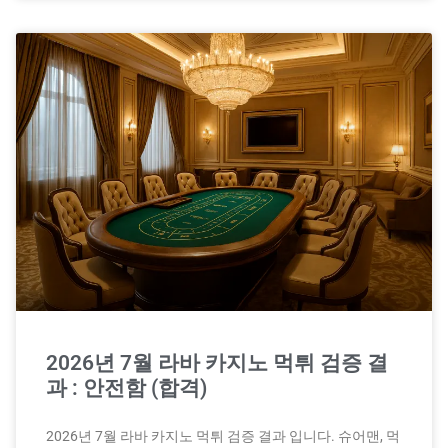
2026년 7월 라바 카지노 먹튀 검증 결
과 : 안전함 (합격)
2026년 7월 라바 카지노 먹튀 검증 결과 입니다. 슈어맨, 먹