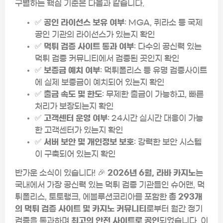
구별하는 핵심 기준은 다음과 같습니다.
✅
공인 라이선스 보유 여부
: MGA, 퀴라소 등 국제
공인 기관의 라이선스가 있는지 확인
✅
먹튀 검증 사이트 통과 여부
: 다수의 공신력 있는
먹튀 검증 커뮤니티에서 검증된 곳인지 확인
✅
보증금 예치 여부
: 먹튀폴리스 등 유명 검증사이트
에 실제 보증금이 예치되어 있는지 확인
✅
출금 속도 및 한도
: 무제한 출금이 가능하고, 빠른
처리가 보장되는지 확인
✅
고객센터 운영 여부
: 24시간 실시간 대응이 가능
한 고객센터가 있는지 확인
✅
서버 보안 및 개인정보 보호
: 강력한 보안 시스템
이 구축되어 있는지 확인
반가운 소식이 있습니다! 🎉
2026년 6월, 라바 카지노
는
국내에서 가장 공신력 있는 먹튀 검증 기관들인 슈어맨, 먹
튀폴리스, 토토랭크, 에볼루션코리아를 포함한
총 293개
의 먹튀 검증 사이트 및 카지노 커뮤니티
로부터 월간 정기
검증을 통과하며
최고의 안전 사이트로 공인
되었습니다. 이