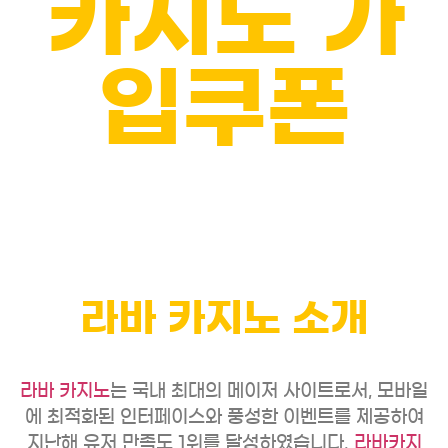
카지노 가
입쿠폰
라바 카지노 소개
라바 카지노
는 국내 최대의 메이저 사이트로서, 모바일
에 최적화된 인터페이스와 풍성한 이벤트를 제공하여
지난해 유저 만족도 1위를 달성하였습니다.
라바카지