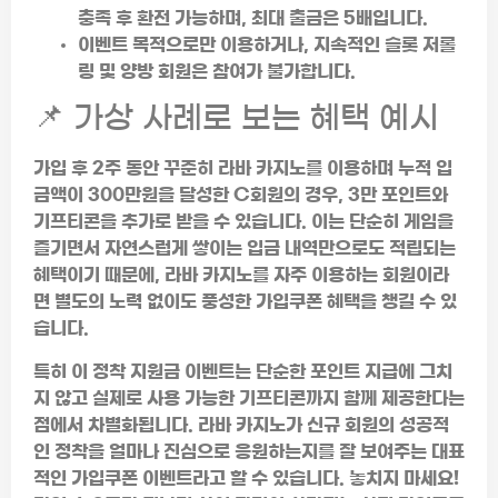
충족 후 환전 가능
하며, 최대 출금은 5배입니다.
이벤트 목적으로만 이용하거나, 지속적인 슬롯 저롤
링 및 양방 회원은 참여가 불가합니다.
📌 가상 사례로 보는 혜택 예시
가입 후 2주 동안 꾸준히 라바 카지노를 이용하며 누적 입
금액이 300만원을 달성한 C회원의 경우,
3만 포인트와
기프티콘
을 추가로 받을 수 있습니다. 이는 단순히 게임을
즐기면서 자연스럽게 쌓이는 입금 내역만으로도 적립되는
혜택이기 때문에, 라바 카지노를 자주 이용하는 회원이라
면 별도의 노력 없이도 풍성한 가입쿠폰 혜택을 챙길 수 있
습니다.
특히 이 정착 지원금 이벤트는 단순한 포인트 지급에 그치
지 않고 실제로 사용 가능한
기프티콘까지 함께 제공
한다는
점에서 차별화됩니다. 라바 카지노가 신규 회원의 성공적
인 정착을 얼마나 진심으로 응원하는지를 잘 보여주는 대표
적인 가입쿠폰 이벤트라고 할 수 있습니다.
놓치지 마세요!