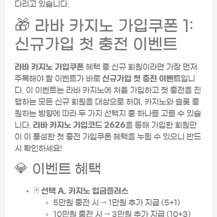
다리고 있습니다.
🎁 라바 카지노 가입쿠폰 1:
신규가입 첫 충전 이벤트
라바 카지노 가입쿠폰
혜택 중 신규 회원이라면 가장 먼저
주목해야 할 이벤트가 바로
신규가입 첫 충전 이벤트
입니
다. 이 이벤트는 라바 카지노에 처음 가입하고 첫 충전을 진
행하는 모든 신규 회원을 대상으로 하며, 카지노와 슬롯 중
원하는 방향에 따라 두 가지 선택지 중 하나를 고를 수 있습
니다.
라바 카지노 가입코드 2626
을 통해 가입한 회원만
이 이 풍성한 첫 충전 가입쿠폰 혜택을 누릴 수 있으니 반드
시 확인하세요!
💎 이벤트 혜택
🃏
선택 A. 카지노 입금플러스
5만원 충전 시 → 1만원 추가 지급 (5+1)
10만원 충전 시 → 3만원 추가 지급 (10+3)