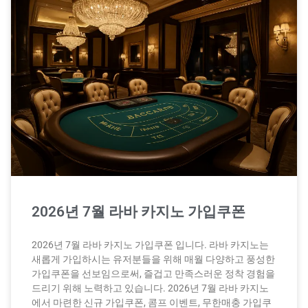
2026년 7월 라바 카지노 가입쿠폰
2026년 7월 라바 카지노 가입쿠폰 입니다. 라바 카지노는
새롭게 가입하시는 유저분들을 위해 매월 다양하고 풍성한
가입쿠폰을 선보임으로써, 즐겁고 만족스러운 정착 경험을
드리기 위해 노력하고 있습니다. 2026년 7월 라바 카지노
에서 마련한 신규 가입쿠폰, 콤프 이벤트, 무한매충 가입쿠