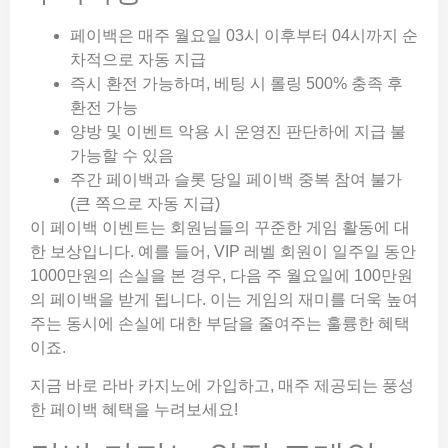
페이백은 매주 월요일 03시 이후부터 04시까지 순
차적으로 자동 지급
즉시 환전 가능하며, 베팅 시 롤링 500% 충족 후
환전 가능
양방 및 이벤트 악용 시 운영진 판단하에 지급 불
가능할 수 있음
주간 페이백과 슬롯 당일 페이백 중복 참여 불가
(큰 쪽으로 자동 지급)
이 페이백 이벤트는 회원님들의 꾸준한 게임 활동에 대
한 보상입니다. 예를 들어, VIP 레벨 회원이 일주일 동안
1000만원의 손실을 본 경우, 다음 주 월요일에 100만원
의 페이백을 받게 됩니다. 이는 게임의 재미를 더욱 높여
주는 동시에 손실에 대한 부담을 줄여주는 훌륭한 혜택
이죠.
지금 바로 라바 카지노에 가입하고, 매주 제공되는 풍성
한 페이백 혜택을 누려보세요!