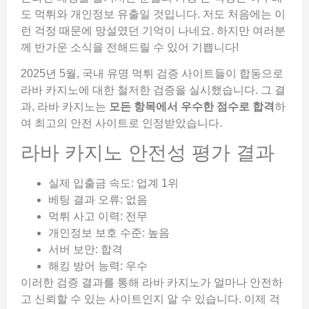
도 먹튀와 개인정보 유출일 것입니다. 저도 처음에는 이
런 걱정 때문에 망설였던 기억이 나네요. 하지만 여러분
께 반가운 소식을 전해드릴 수 있어 기쁩니다!
2025년 5월, 국내 유명 먹튀 검증 사이트들이 합동으로
라바 카지노에 대한 철저한 검증을 실시했습니다. 그 결
과, 라바 카지노는
모든 항목에서 우수한 점수로 합격
하
여 최고의 안전 사이트로 인정받았습니다.
라바 카지노 안전성 평가 결과
실제 입출금 속도: 업계 1위
베팅 결과 오류: 없음
먹튀 사고 이력: 전무
개인정보 보호 수준: 높음
서버 보안: 합격
해킹 방어 능력: 우수
이러한 검증 결과를 통해 라바 카지노가 얼마나 안전하
고 신뢰할 수 있는 사이트인지 알 수 있습니다. 이제 걱