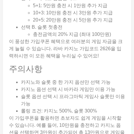
5+1: 5만원 충전 시 1만원 추가 지급
10+3: 10만원 충전 시 3만원 추가 지급
20+5: 20만원 충전 시 5만원 추가 지급
선택 B. 슬롯 첫충전
충전금액의 20% 지급 (최대 100만원)
이 풍성한 가입쿠폰 혜택으로 여러분의 게임 자금을 크
게 늘릴 수 있습니다. 라바 카지노 가입코드 2626을 입
력하시면 이 모든 혜택을 누리실 수 있어요!
주의사항
카지노와 슬롯 중 한 가지 옵션만 선택 가능
카지노 옵션 선택 시 바카라 게임만 이용 가능
슬롯 옵션 선택 시 프라그마틱 게임사 슬롯만 이용
가능
롤링 조건: 카지노 500%, 슬롯 300%
이 가입쿠폰을 활용하면 초보자도 쉽게 게임을 시작할
수 있습니다. 예를 들어, 10만원을 충전하고 카지노 옵
션을 선택하면 3만원이 추가되어 총 13만원으로 게임을