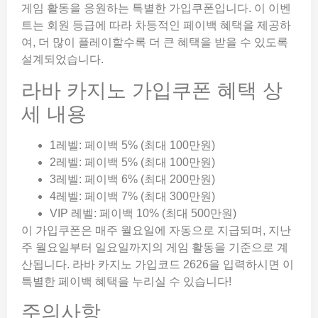
게임 활동을 응원하는 특별한 가입쿠폰입니다. 이 이벤
트는 회원 등급에 따라 차등적인 페이백 혜택을 제공하
여, 더 많이 플레이할수록 더 큰 혜택을 받을 수 있도록
설계되었습니다.
라바 카지노 가입쿠폰 혜택 상
세 내용
1레벨: 페이백 5% (최대 100만원)
2레벨: 페이백 5% (최대 100만원)
3레벨: 페이백 6% (최대 200만원)
4레벨: 페이백 7% (최대 300만원)
VIP 레벨: 페이백 10% (최대 500만원)
이 가입쿠폰은 매주 월요일에 자동으로 지급되며, 지난
주 월요일부터 일요일까지의 게임 활동을 기준으로 계
산됩니다. 라바 카지노 가입코드 2626을 입력하시면 이
특별한 페이백 혜택을 누리실 수 있습니다!
주의사항