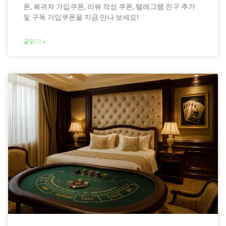
폰, 복귀자 가입쿠폰, 리뷰 작성 쿠폰, 텔레그램 친구 추가
및 구독 가입쿠폰을 지금 만나 보세요!
글읽기 »