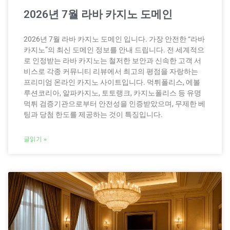
2026년 7월 라바 카지노 도메인
2026년 7월 라바 카지노 도메인 입니다. 가장 안전한 “라바
카지노”의 최신 도메인 정보를 안내 드립니다. 전 세계적으
로 인정받는 라바 카지노는 철저한 보안과 신속한 고객 서
비스로 각종 커뮤니티 리뷰에서 최고의 평점을 자랑하는
프리미엄 온라인 카지노 사이트입니다. 먹튀폴리스, 에볼
루션코리아, 알파카지노, 토토랭크, 카지노폴리스 등 유명
먹튀 검증기관으로부터 안전성을 인증받았으며, 무제한 베
팅과 당첨 한도를 제공하는 것이 특징입니다.
글읽기 »