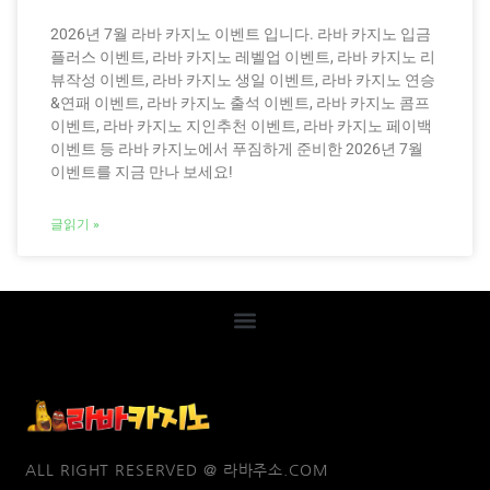
2026년 7월 라바 카지노 이벤트 입니다. 라바 카지노 입금
플러스 이벤트, 라바 카지노 레벨업 이벤트, 라바 카지노 리
뷰작성 이벤트, 라바 카지노 생일 이벤트, 라바 카지노 연승
&연패 이벤트, 라바 카지노 출석 이벤트, 라바 카지노 콤프
이벤트, 라바 카지노 지인추천 이벤트, 라바 카지노 페이백
이벤트 등 라바 카지노에서 푸짐하게 준비한 2026년 7월
이벤트를 지금 만나 보세요!
글읽기 »
ALL RIGHT RESERVED @ 라바주소.COM