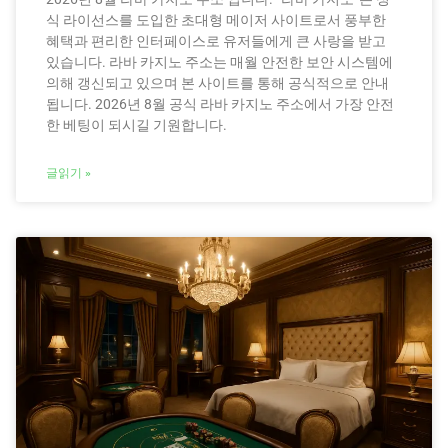
식 라이선스를 도입한 초대형 메이저 사이트로서 풍부한
혜택과 편리한 인터페이스로 유저들에게 큰 사랑을 받고
있습니다. 라바 카지노 주소는 매월 안전한 보안 시스템에
의해 갱신되고 있으며 본 사이트를 통해 공식적으로 안내
됩니다. 2026년 8월 공식 라바 카지노 주소에서 가장 안전
한 베팅이 되시길 기원합니다.
글읽기 »