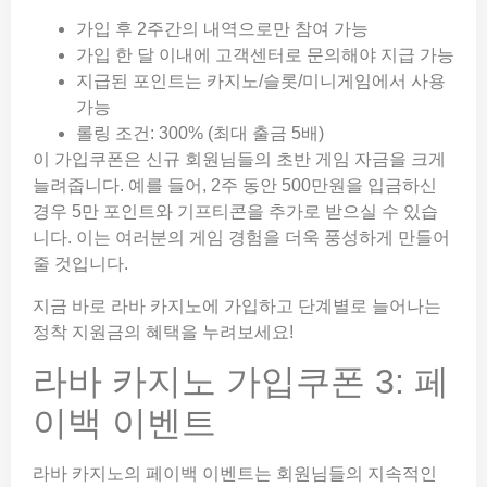
가입 후 2주간의 내역으로만 참여 가능
가입 한 달 이내에 고객센터로 문의해야 지급 가능
지급된 포인트는 카지노/슬롯/미니게임에서 사용
가능
롤링 조건: 300% (최대 출금 5배)
이 가입쿠폰은 신규 회원님들의 초반 게임 자금을 크게
늘려줍니다. 예를 들어, 2주 동안 500만원을 입금하신
경우 5만 포인트와 기프티콘을 추가로 받으실 수 있습
니다. 이는 여러분의 게임 경험을 더욱 풍성하게 만들어
줄 것입니다.
지금 바로 라바 카지노에 가입하고 단계별로 늘어나는
정착 지원금의 혜택을 누려보세요!
라바 카지노 가입쿠폰 3: 페
이백 이벤트
라바 카지노의 페이백 이벤트는 회원님들의 지속적인