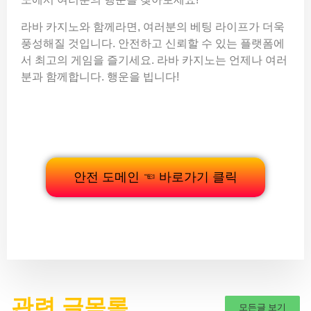
라바 카지노와 함께라면, 여러분의 베팅 라이프가 더욱
풍성해질 것입니다. 안전하고 신뢰할 수 있는 플랫폼에
서 최고의 게임을 즐기세요. 라바 카지노는 언제나 여러
분과 함께합니다. 행운을 빕니다!
안전 도메인 ☜ 바로가기 클릭
관련 글목록
모든글 보기