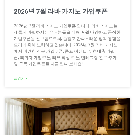
2026년 7월 라바 카지노 가입쿠폰
2026년 7월 라바 카지노 가입쿠폰 입니다. 라바 카지노는
새롭게 가입하시는 유저분들을 위해 매월 다양하고 풍성한
가입쿠폰을 선보임으로써, 즐겁고 만족스러운 정착 경험을
드리기 위해 노력하고 있습니다. 2026년 7월 라바 카지노
에서 마련한 신규 가입쿠폰, 콤프 이벤트, 무한매충 가입쿠
폰, 복귀자 가입쿠폰, 리뷰 작성 쿠폰, 텔레그램 친구 추가
및 구독 가입쿠폰을 지금 만나 보세요!
글읽기 »