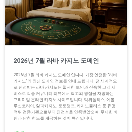
2026년 7월 라바 카지노 도메인
2026년 7월 라바 카지노 도메인 입니다. 가장 안전한 “라바
카지노”의 최신 도메인 정보를 안내 드립니다. 전 세계적으
로 인정받는 라바 카지노는 철저한 보안과 신속한 고객 서
비스로 각종 커뮤니티 리뷰에서 최고의 평점을 자랑하는
프리미엄 온라인 카지노 사이트입니다. 먹튀폴리스, 에볼
루션코리아, 알파카지노, 토토랭크, 카지노폴리스 등 유명
먹튀 검증기관으로부터 안전성을 인증받았으며, 무제한 베
팅과 당첨 한도를 제공하는 것이 특징입니다.