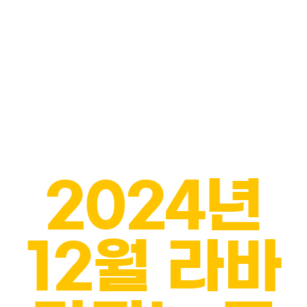
2024년
12월 라바