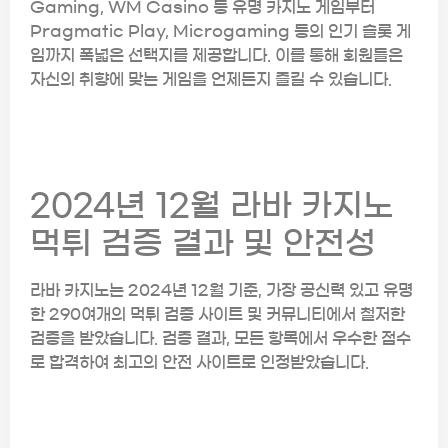
Gaming, WM Casino 등 유명 카지노 게임부터
Pragmatic Play, Microgaming 등의 인기 슬롯 게
임까지 폭넓은 선택지를 제공합니다. 이를 통해 회원들은
자신의 취향에 맞는 게임을 언제든지 즐길 수 있습니다.
2024년 12월 라바 카지노
먹튀 검증 결과 및 안전성
라바 카지노는 2024년 12월 기준, 가장 공신력 있고 유명
한 290여개의 먹튀 검증 사이트 및 커뮤니티에서 철저한
검증을 받았습니다. 검증 결과, 모든 항목에서 우수한 점수
로 합격하여 최고의 안전 사이트로 인정받았습니다.