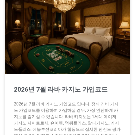
2026년 7월 라바 카지노 가입코드
2026년 7월 라바 카지노 가입코드 입니다. 정식 라바 카지
노 가입코드를 이용하여 가입하실 경우, 가장 안전하게 카
지노를 즐기실 수 있습니다. 라바 카지노는 1세대 메이저
카지노 사이트로서, 슈어맨, 먹튀폴리스, 알파카지노, 카지
노폴리스, 에볼루션코리아가 합동으로 실시한 안전도 평가