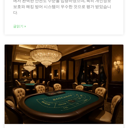
에서 완벽한 안전도 수준을 입증하였으며, 특히 개인정보
보호와 해킹 방어 시스템이 우수한 것으로 평가 받았습니
다.
글읽기 »