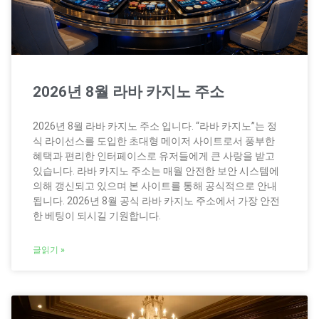
2026년 8월 라바 카지노 주소
2026년 8월 라바 카지노 주소 입니다. “라바 카지노”는 정
식 라이선스를 도입한 초대형 메이저 사이트로서 풍부한
혜택과 편리한 인터페이스로 유저들에게 큰 사랑을 받고
있습니다. 라바 카지노 주소는 매월 안전한 보안 시스템에
의해 갱신되고 있으며 본 사이트를 통해 공식적으로 안내
됩니다. 2026년 8월 공식 라바 카지노 주소에서 가장 안전
한 베팅이 되시길 기원합니다.
글읽기 »