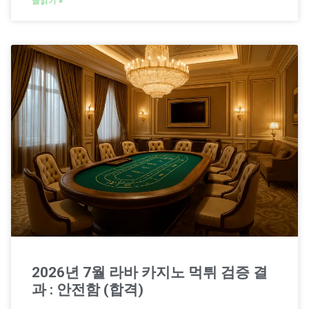
글읽기 »
2026년 7월 라바 카지노 먹튀 검증 결
과 : 안전함 (합격)