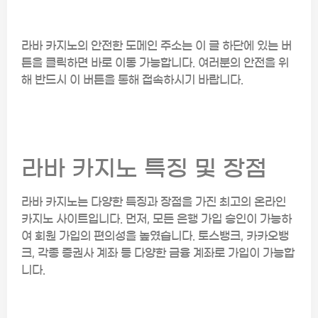
라바 카지노의 안전한 도메인 주소는 이 글 하단에 있는 버
튼을 클릭하면 바로 이동 가능합니다. 여러분의 안전을 위
해 반드시 이 버튼을 통해 접속하시기 바랍니다.
라바 카지노 특징 및 장점
라바 카지노는 다양한 특징과 장점을 가진 최고의 온라인
카지노 사이트입니다. 먼저, 모든 은행 가입 승인이 가능하
여 회원 가입의 편의성을 높였습니다. 토스뱅크, 카카오뱅
크, 각종 증권사 계좌 등 다양한 금융 계좌로 가입이 가능합
니다.