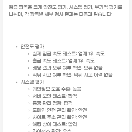
검증 항목은 크게 안전도 평가, 시스템 평가, 부가적 평가로
나뉘며, 각 항목별 세부 검사 결과는 다음과 같습니다:
안전도 평가
실제 입금 속도 테스트: 업계 1위 속도
출금 속도 테스트: 업계 1위 속도
베팅 결과 오류 여부 확인: 오류 없음
먹튀 사고 여부 확인: 먹튀 사고 이력 없음
시스템 평가
개인정보 보호 수준: 높음
서버 보안 테스트: 합격
통장 관리 점검: 합격
도메인 안전 관리 확인: 안전
사이트 주소 관리 확인: 안전
해킹 방어 테스트: 합격
라이선스 관리: 우수