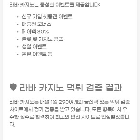
라바 카지노는 풍성한 이벤트를 제공합니다:
신규 가입 첫충전 이벤트
매충전 보너스
페이백 30%
슬롯 및 카지노 콤프
생일 이벤트
돌발 이벤트 등
🛡️ 라바 카지노 먹튀 검증 결과
라바 카지노는 매월 1일 290여개의 공신력 있는 먹튀 검증
사이트에서 정기 검증을 받고 있습니다. 모든 항목에서 우
수한 점수로 합격하여 최고의 안전 사이트로 인정받았습니
다.