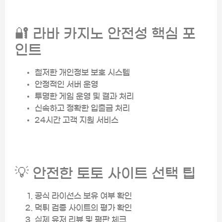
🔐 라바 카지노 안전성 핵심 포
인트
철저한 개인정보 보호 시스템
안정적인 서버 운영
투명한 게임 운영 및 결과 처리
신속하고 정확한 입출금 처리
24시간 고객 지원 서비스
💡 안전한 토토 사이트 선택 팁
공식 라이선스 보유 여부 확인
먹튀 검증 사이트의 평가 확인
실제 유저 리뷰 및 평판 체크