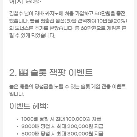
예시 상황:
김철수 님이 라바 카지노에 처음 가입하고 50만원을 충전
했습니다. 슬롯 첫충전 옵션(B)을 선택하여 10만원(20%)
의 보너스를 추가로 받았습니다. 총 60만원으로 게임을 즐
길 수 있게 되었습니다.
2. 🎰 슬롯 잭팟 이벤트
높은 배율의 당첨금을 노릴 수 있는 슬롯 게임 전용 이벤트
입니다.
이벤트 혜택:
1000배 당첨 시 최대 100,000원 지급
3000배 당첨 시 최대 200,000원 지급
5000배 당첨 시 최대 300,000원 지급