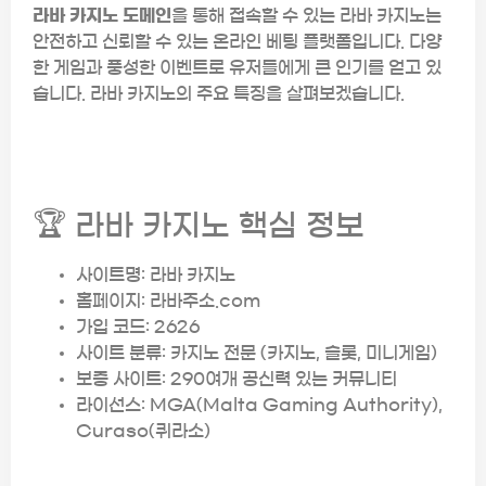
라바 카지노 도메인
을 통해 접속할 수 있는 라바 카지노는
안전하고 신뢰할 수 있는 온라인 베팅 플랫폼입니다. 다양
한 게임과 풍성한 이벤트로 유저들에게 큰 인기를 얻고 있
습니다. 라바 카지노의 주요 특징을 살펴보겠습니다.
🏆 라바 카지노 핵심 정보
사이트명: 라바 카지노
홈페이지: 라바주소.com
가입 코드: 2626
사이트 분류: 카지노 전문 (카지노, 슬롯, 미니게임)
보증 사이트: 290여개 공신력 있는 커뮤니티
라이선스: MGA(Malta Gaming Authority),
Curaso(퀴라소)