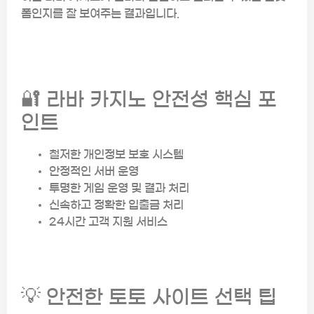
폼인지를 잘 보여주는 결과입니다.
🔐 라바 카지노 안전성 핵심 포
인트
철저한 개인정보 보호 시스템
안정적인 서버 운영
투명한 게임 운영 및 결과 처리
신속하고 정확한 입출금 처리
24시간 고객 지원 서비스
💡 안전한 토토 사이트 선택 팁