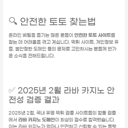
🔍 안전한 토토 찾는법
온라인 베팅을 즐기는 많은 분들이
안전한 토토 사이트
를
찾는 데 어려움을 겪고 계십니다. 먹튀 사이트, 개인정보 유
출, 불안정한 도메인 등의 문제로 고민하시는 분들께 반가
운 소식을 전해드립니다.
✅ 2025년 2월 라바 카지노 안
전성 검증 결과
2025년 2월, 국내 유명 먹튀 검증 사이트들의 합동 검증
에서
라바 카지노 도메인
이 최상의 점수로 합격했습니다.
이는 라바 카지노가 얼마나 안전하고 신뢰할 수 있는 플랫