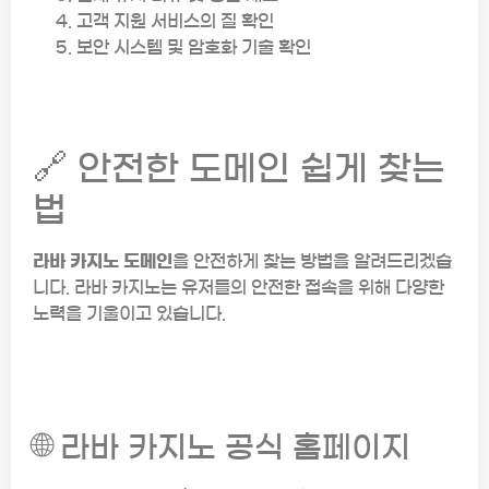
고객 지원 서비스의 질 확인
보안 시스템 및 암호화 기술 확인
🔗 안전한 도메인 쉽게 찾는
법
라바 카지노 도메인
을 안전하게 찾는 방법을 알려드리겠습
니다. 라바 카지노는 유저들의 안전한 접속을 위해 다양한
노력을 기울이고 있습니다.
🌐 라바 카지노 공식 홈페이지