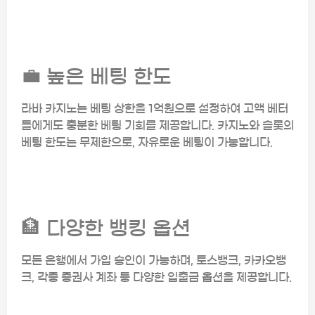
💼 높은 베팅 한도
라바 카지노는 베팅 상한을 1억원으로 설정하여 고액 베터
들에게도 충분한 베팅 기회를 제공합니다. 카지노와 슬롯의
베팅 한도는 무제한으로, 자유로운 베팅이 가능합니다.
🏦 다양한 뱅킹 옵션
모든 은행에서 가입 승인이 가능하며, 토스뱅크, 카카오뱅
크, 각종 증권사 계좌 등 다양한 입출금 옵션을 제공합니다.