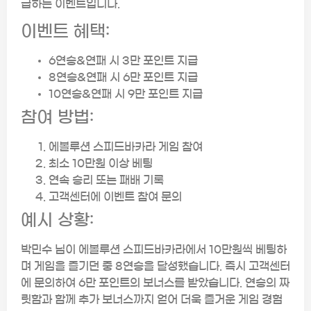
급하는 이벤트입니다.
이벤트 혜택:
6연승&연패 시 3만 포인트 지급
8연승&연패 시 6만 포인트 지급
10연승&연패 시 9만 포인트 지급
참여 방법:
에볼루션 스피드바카라 게임 참여
최소 10만원 이상 베팅
연속 승리 또는 패배 기록
고객센터에 이벤트 참여 문의
예시 상황:
박민수 님이 에볼루션 스피드바카라에서 10만원씩 베팅하
며 게임을 즐기던 중 8연승을 달성했습니다. 즉시 고객센터
에 문의하여 6만 포인트의 보너스를 받았습니다. 연승의 짜
릿함과 함께 추가 보너스까지 얻어 더욱 즐거운 게임 경험