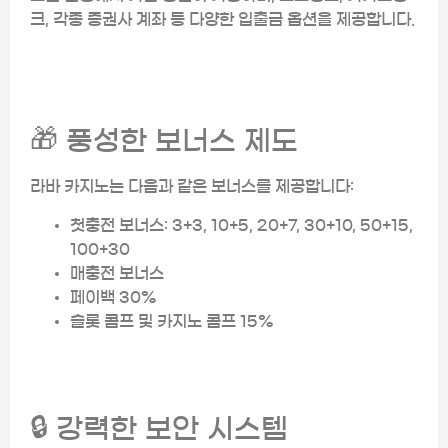
크, 각종 증권사 계좌 등 다양한 입출금 옵션을 제공합니다.
🎁 풍성한 보너스 제도
라바 카지노는 다음과 같은 보너스를 제공합니다:
첫충전 보너스: 3+3, 10+5, 20+7, 30+10, 50+15,
100+30
매충전 보너스
페이백 30%
슬롯 콤프 및 카지노 콤프 15%
🔒 강력한 보안 시스템