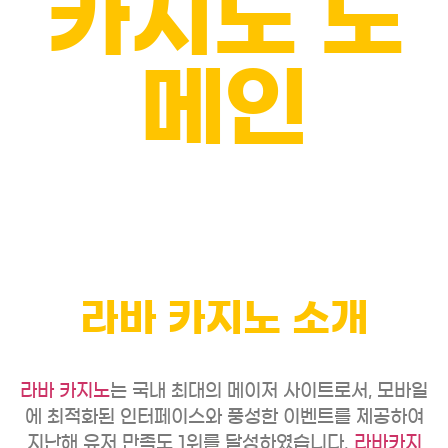
카지노 도
메인
라바 카지노 소개
라바 카지노
는 국내 최대의 메이저 사이트로서, 모바일
에 최적화된 인터페이스와 풍성한 이벤트를 제공하여
지난해 유저 만족도 1위를 달성하였습니다.
라바카지