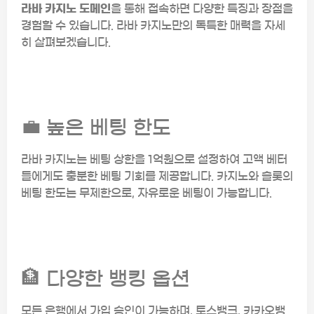
라바 카지노 도메인
을 통해 접속하면 다양한 특징과 장점을
경험할 수 있습니다. 라바 카지노만의 독특한 매력을 자세
히 살펴보겠습니다.
💼 높은 베팅 한도
라바 카지노는 베팅 상한을 1억원으로 설정하여 고액 베터
들에게도 충분한 베팅 기회를 제공합니다. 카지노와 슬롯의
베팅 한도는 무제한으로, 자유로운 베팅이 가능합니다.
🏦 다양한 뱅킹 옵션
모든 은행에서 가입 승인이 가능하며, 토스뱅크, 카카오뱅