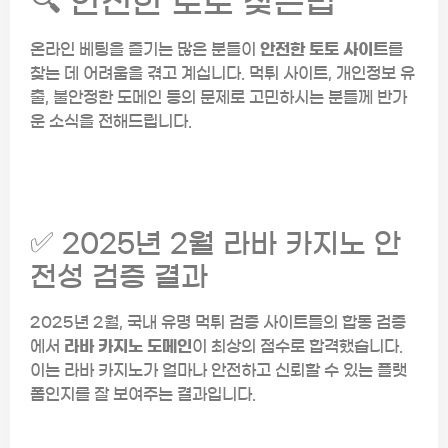
🔍 안전한 토토 찾는법
온라인 베팅을 즐기는 많은 분들이
안전한 토토 사이트
를
찾는 데 어려움을 겪고 계십니다. 먹튀 사이트, 개인정보 유
출, 불안정한 도메인 등의 문제로 고민하시는 분들께 반가
운 소식을 전해드립니다.
✅ 2025년 2월 라바 카지노 안
전성 검증 결과
2025년 2월, 국내 유명 먹튀 검증 사이트들의 합동 검증
에서
라바 카지노 도메인
이 최상의 점수로 합격했습니다.
이는 라바 카지노가 얼마나 안전하고 신뢰할 수 있는 플랫
폼인지를 잘 보여주는 결과입니다.