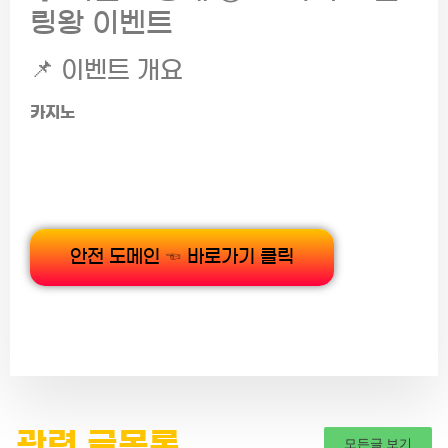
링왕 이벤트
📌 이벤트 개요
카지노
안전 도메인 ☜ 바로가기 클릭
관련 글목록
모든글 보기