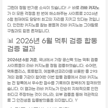
그런데 정말 반가운 소식이 있습니다! 🎉 바로
라바 카지노
가 이 모든 걱정을 한 번에 해소해주는 사이트로 2026년
6월 현재에도 당당히 최고의 자리를 지키고 있다는 것입니
다. 안전한 카지노를 찾는 분들께 라바 카지노는 그야말로
구원과도 같은 존재입니다.
📊 2026년 6월 먹튀 검증 합동
검증 결과
2026년 6월 기준
, 국내에서 가장 공신력 있는 먹튀 검증
사이트들이 라바 카지노를 정밀 검증하였습니다. 슈어맨,
먹튀폴리스, 토토랭크, 에볼루션코리아를 비롯한 총 293
개의 검증 기관이 참여한 이번 합동 검증에서 라바 카지노
는 전 항목에서 우수한 점수를 기록하며 완벽하게 합격하였
습니다. 이 결과는 라바 카지노가 단순히 자체적으로 안전
하다고 주장하는 것이 아니라, 외부 검증을 통해 객관적으
로 그 안전성을 입증받았음을 의미합니다. 🏅