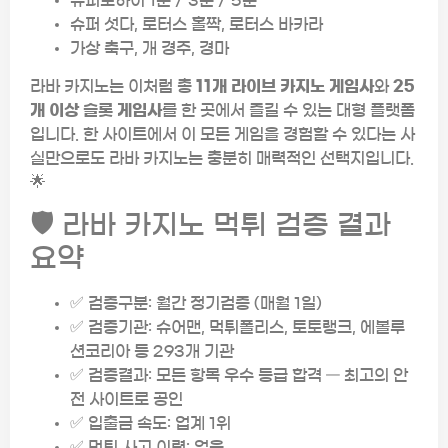
슈퍼 섯다, 로터스 홀짝, 로터스 바카라
가상 축구, 개 경주, 경마
라바 카지노는 이처럼 총
11개 라이브 카지노 게임사
와
25
개 이상 슬롯 게임사
를 한 곳에서 즐길 수 있는 대형 플랫폼
입니다. 한 사이트에서 이 모든 게임을 경험할 수 있다는 사
실만으로도 라바 카지노는 충분히 매력적인 선택지입니다.
🌟
🛡️ 라바 카지노 먹튀 검증 결과
요약
✅ 검증구분: 월간 정기검증 (매월 1일)
✅ 검증기관: 슈어맨, 먹튀폴리스, 토토랭크, 에볼루
션코리아 등 293개 기관
✅ 검증결과: 모든 항목 우수 등급 합격 — 최고의 안
전 사이트로 공인
✅ 입출금 속도: 업계 1위
✅ 먹튀 사고 이력: 없음