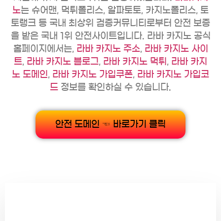
노
는 슈어맨, 먹튀폴리스, 알파토토, 카지노폴리스, 토
토랭크 등 국내 최상위 검증커뮤니티로부터 안전 보증
을 받은 국내 1위 안전사이트입니다. 라바 카지노 공식
홈페이지에서는,
라바 카지노 주소
,
라바 카지노 사이
트
,
라바 카지노 블로그
,
라바 카지노 먹튀
,
라바 카지
노 도메인
,
라바 카지노 가입쿠폰
,
라바 카지노 가입코
드
정보를 확인하실 수 있습니다.
안전 도메인 ☜ 바로가기 클릭