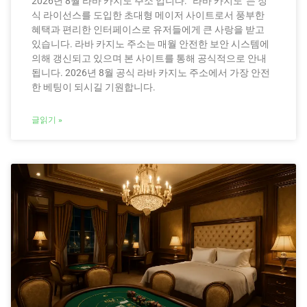
2026년 8월 라바 카지노 주소 입니다. “라바 카지노”는 정
식 라이선스를 도입한 초대형 메이저 사이트로서 풍부한
혜택과 편리한 인터페이스로 유저들에게 큰 사랑을 받고
있습니다. 라바 카지노 주소는 매월 안전한 보안 시스템에
의해 갱신되고 있으며 본 사이트를 통해 공식적으로 안내
됩니다. 2026년 8월 공식 라바 카지노 주소에서 가장 안전
한 베팅이 되시길 기원합니다.
글읽기 »