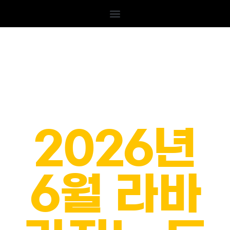
2026년
6월 라바