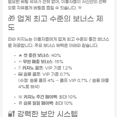
필요한 베팅 제재가 전혀 없어, 이용자들이 자신만의 전략
으로 자유롭게 베팅을 즐길 수 있습니다. 🎯
🎁 업계 최고 수준의 보너스 제
도
라바 카지노는 이용자들에게 업계 최고 수준의 충전 보너스
를 제공합니다. 주요 보너스 혜택은 아래와 같습니다.
🔥
첫 충전 보너스
: 40%
♾️
무한 매충 보너스
: 15%
🃏
카지노 콤프
: VIP 기준 1.2%
🎰
슬롯 콤프
: VIP 기준 0.7%
(수정: 슬롯 콤프 4% → 콤프 VIP 0.7% / 슬롯 매충
4%로 해석)
📅
카지노 주간 페이백
: 최대 10%
📆
슬롯 일일 페이백
: 최대 10%
🔐 강력한 보안 시스템