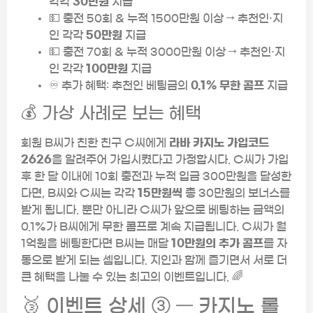
각각
30만원
지급
💵 충전 50회 & 누적 1500만원 이상 → 추천인·지
인 각각
50만원
지급
💵 충전 70회 & 누적 3000만원 이상 → 추천인·지
인 각각
100만원
지급
♾️ 추가 혜택: 추천인 베팅금의
0.1% 무한 콤프
지급
💰 가상 사례로 보는 혜택
회원 B씨가 친한 친구 C씨에게
라바 카지노 가입코드
2626
을 알려주어 가입시켰다고 가정합시다. C씨가 가입
후 한 달 이내에 10회 충전과 누적 입금 300만원을 달성한
다면, B씨와 C씨는 각각
15만원씩
총 30만원의 보너스를
받게 됩니다. 뿐만 아니라 C씨가 앞으로 베팅하는 금액의
0.1%가 B씨에게 무한 콤프로 계속 지급됩니다. C씨가 월
1억원을 베팅한다면 B씨는 매달
10만원의 추가 콤프
를 자
동으로 받게 되는 셈입니다. 지인과 함께 즐기면서 서로 더
큰 혜택을 나눌 수 있는 최고의 이벤트입니다. 🌈
🥉 이벤트 상세 ③ — 카지노 롤