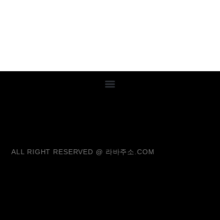
ALL RIGHT RESERVED @ 라바주소.COM