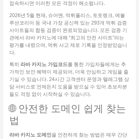
접속하시면 이러한 모든 걱정이 해소됩니다.
2026년 5월 현재, 슈어맨, 먹튀폴리스, 토토랭크, 에볼
루션코리아 등 국내 가장 공신력 있는 293개 먹튀 검증
사이트들의 합동 검증이 완료되었습니다. 모든 검증 기
관에서 라바 카지노에 대해 “최고의 안전 사이트”라는
평가를 내렸으며, 먹튀 사고 제로 기록을 인정받았습니
다.
특히
라바 카지노 가입코드
를 통한 가입자들에게는 추
가적인 보안 혜택이 제공되어, 더욱 안심하고 게임을 즐
기실 수 있습니다. 24시간 고객센터 운영과 텔레그램 상
담 서비스로 언제든지 도움을 받으실 수 있어 초보자분
들도 걱정 없이 시작하실 수 있습니다.
🌐 안전한 도메인 쉽게 찾는
법
라바 카지노 도메인
을 안전하게 찾는 방법은 매우 간단