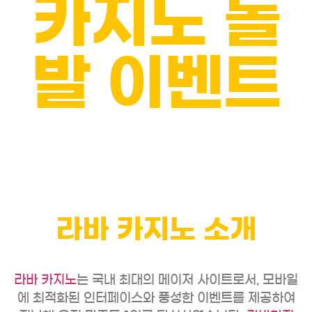
카지노 돌
발 이벤트
라바 카지노 소개
라바 카지노
는 국내 최대의 메이저 사이트로서, 모바일
에 최적화된 인터페이스와 풍성한 이벤트를 제공하여