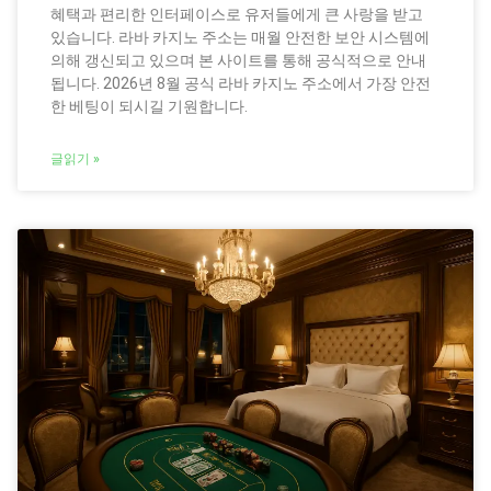
혜택과 편리한 인터페이스로 유저들에게 큰 사랑을 받고
있습니다. 라바 카지노 주소는 매월 안전한 보안 시스템에
의해 갱신되고 있으며 본 사이트를 통해 공식적으로 안내
됩니다. 2026년 8월 공식 라바 카지노 주소에서 가장 안전
한 베팅이 되시길 기원합니다.
글읽기 »