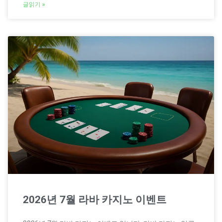
글읽기 »
2026년 7월 라바 카지노 이벤트