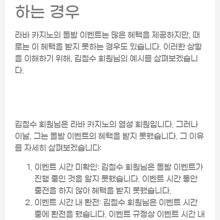
하는 경우
라바 카지노의 돌발 이벤트는 많은 혜택을 제공하지만, 때
로는 이 혜택을 받지 못하는 경우도 있습니다. 이러한 상황
을 이해하기 위해, 김철수 회원님의 예시를 살펴보겠습니
다.
김철수 회원님은 라바 카지노의 열성 회원입니다. 그러나
이날, 그는 돌발 이벤트의 혜택을 받지 못했습니다. 그 이유
를 자세히 살펴보겠습니다:
이벤트 시간 미확인: 김철수 회원님은 돌발 이벤트가
진행 중인 것을 알지 못했습니다. 이벤트 시간 동안
충전을 하지 않아 혜택을 받지 못했습니다.
이벤트 시간 내 환전: 김철수 회원님은 이벤트 시간
중에 환전을 했습니다. 이벤트 규정상 이벤트 시간 내