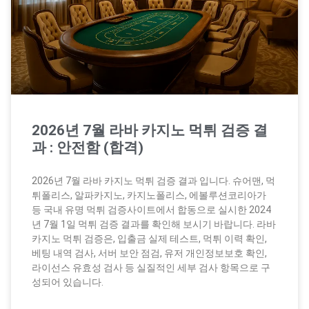
2026년 7월 라바 카지노 먹튀 검증 결
과 : 안전함 (합격)
2026년 7월 라바 카지노 먹튀 검증 결과 입니다. 슈어맨, 먹
튀폴리스, 알파카지노, 카지노폴리스, 에볼루션코리아가
등 국내 유명 먹튀 검증사이트에서 합동으로 실시한 2024
년 7월 1일 먹튀 검증 결과를 확인해 보시기 바랍니다. 라바
카지노 먹튀 검증은, 입출금 실제 테스트, 먹튀 이력 확인,
베팅 내역 검사, 서버 보안 점검, 유저 개인정보보호 확인,
라이선스 유효성 검사 등 실질적인 세부 검사 항목으로 구
성되어 있습니다.