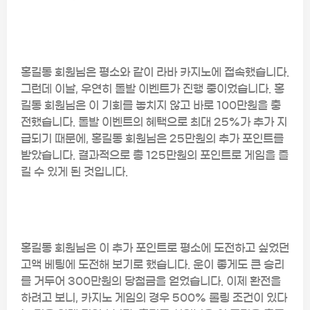
홍길동 회원님은 평소와 같이 라바 카지노에 접속했습니다.
그런데 이날, 우연히 돌발 이벤트가 진행 중이었습니다. 홍
길동 회원님은 이 기회를 놓치지 않고 바로 100만원을 충
전했습니다. 돌발 이벤트의 혜택으로 최대 25%가 추가 지
급되기 때문에, 홍길동 회원님은 25만원의 추가 포인트를
받았습니다. 결과적으로 총 125만원의 포인트로 게임을 즐
길 수 있게 된 것입니다.
홍길동 회원님은 이 추가 포인트로 평소에 도전하고 싶었던
고액 베팅에 도전해 보기로 했습니다. 운이 좋게도 큰 승리
를 거두어 300만원의 당첨금을 얻었습니다. 이제 환전을
하려고 보니, 카지노 게임의 경우 500% 롤링 조건이 있다