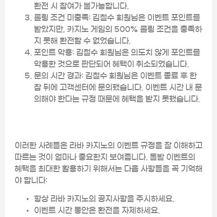
환전 시 참여가 불가능합니다.
롤링 조건 미충족: 김철수 회원님은 이벤트 포인트를
받았지만, 카지노 게임의 500% 롤링 조건을 충족하
지 못해 환전할 수 없었습니다.
포인트 악용: 김철수 회원님은 의도치 않게 포인트를
악용한 것으로 판단되어 혜택이 취소되었습니다.
문의 시간 경과: 김철수 회원님은 이벤트 종료 후 한
참 뒤에 고객센터에 문의했습니다. 이벤트 시간 내 문
의해야 한다는 규정 때문에 혜택을 받지 못했습니다.
이러한 사례들은 라바 카지노의 이벤트 규정을 잘 이해하고
따르는 것이 얼마나 중요한지 보여줍니다. 돌발 이벤트의
혜택을 최대한 활용하기 위해서는 다음 사항들을 꼭 기억해
야 합니다:
항상 라바 카지노의 공지사항을 주시하세요.
이벤트 시간 동안은 환전을 자제하세요.