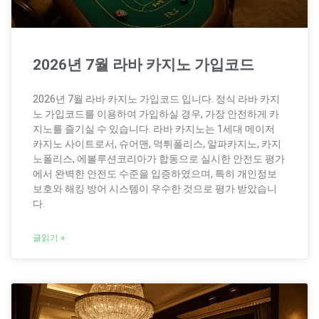
2026년 7월 라바 카지노 가입코드
2026년 7월 라바 카지노 가입코드 입니다. 정식 라바 카지
노 가입코드를 이용하여 가입하실 경우, 가장 안전하게 카
지노를 즐기실 수 있습니다. 라바 카지노는 1세대 메이저
카지노 사이트로서, 슈어맨, 먹튀폴리스, 알파카지노, 카지
노폴리스, 에볼루션코리아가 합동으로 실시한 안전도 평가
에서 완벽한 안전도 수준을 입증하였으며, 특히 개인정보
보호와 해킹 방어 시스템이 우수한 것으로 평가 받았습니
다.
글읽기 »