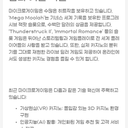
마이크로게이밍은 수많은 히트작을 보유하고 있습니다.
‘Mega Moolah’는 기네스 세계 기록을 보유한 프로그레
시브 잭팟 슬롯으로, 수백만 달러의 상금을 제공합니다.
‘Thunderstruck II’, ‘Immortal Romance’ 등의 슬
롯 게임은 뛰어난 스토리텔링과 게임플레이로 전 세계 플레
이어들의 사랑을 받고 있습니다. 또한, 실제 카지노의 분위
기를 그대로 재현한 라이브 딜러 게임도 제공하여 온라인에
서도 생생한 카지노 경험을 즐길 수 있게 합니다.
최근 마이크로게이밍은 다음과 같은 기술 혁신에 주력하고
있습니다:
가상현실(VR) 카지노: 몰입감 있는 3D 카지노 환경
구현
인공지능(AI) 활용: 개인화된 게임 추천 및 고객 서비