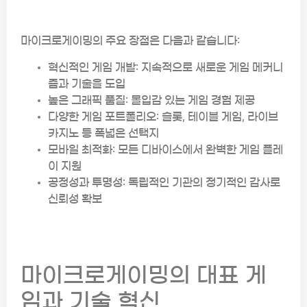
마이크로게이밍의 주요 장점은 다음과 같습니다:
혁신적인 게임 개발: 지속적으로 새로운 게임 메커니
즘과 기술을 도입
높은 그래픽 품질: 몰입감 있는 게임 경험 제공
다양한 게임 포트폴리오: 슬롯, 테이블 게임, 라이브
카지노 등 폭넓은 선택지
모바일 최적화: 모든 디바이스에서 완벽한 게임 플레
이 지원
공정성과 투명성: 독립적인 기관의 정기적인 감사로
신뢰성 확보
마이크로게이밍의 대표 게
임과 기술 혁신