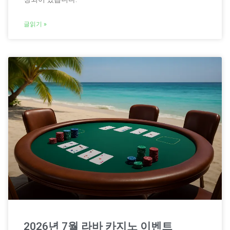
글읽기 »
2026년 7월 라바 카지노 이벤트