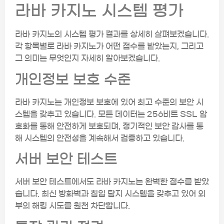
라바 카지노 시스템 평가
라바 카지노의 시스템 평가 결과를 상세히 살펴보겠습니다.
각 항목별로 라바 카지노가 어떤 점수를 받았는지, 그리고
그 의미는 무엇인지 자세히 알아보겠습니다.
개인정보 보호 수준
라바 카지노는 개인정보 보호에 있어 최고 수준의 보안 시
스템을 갖추고 있습니다. 모든 데이터는 256비트 SSL 암
호화를 통해 안전하게 보호되며, 정기적인 보안 감사를 통
해 시스템의 안전성을 계속해서 검증하고 있습니다.
서버 보안 테스트
서버 보안 테스트에서도 라바 카지노는 완벽한 점수를 받았
습니다. 최신 방화벽과 침입 탐지 시스템을 갖추고 있어 외
부의 해킹 시도를 원천 차단합니다.