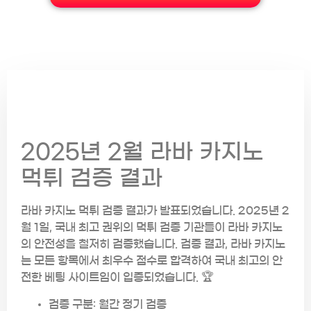
2025년 2월 라바 카지노
먹튀 검증 결과
라바 카지노 먹튀 검증 결과가 발표되었습니다. 2025년 2
월 1일, 국내 최고 권위의 먹튀 검증 기관들이 라바 카지노
의 안전성을 철저히 검증했습니다. 검증 결과, 라바 카지노
는 모든 항목에서 최우수 점수로 합격하여 국내 최고의 안
전한 베팅 사이트임이 입증되었습니다. 🏆
검증 구분: 월간 정기 검증