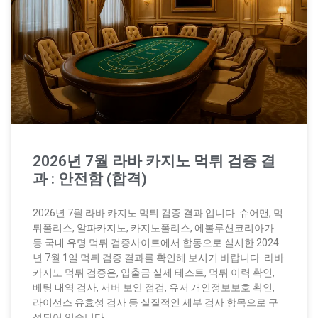
2026년 7월 라바 카지노 먹튀 검증 결
과 : 안전함 (합격)
2026년 7월 라바 카지노 먹튀 검증 결과 입니다. 슈어맨, 먹
튀폴리스, 알파카지노, 카지노폴리스, 에볼루션코리아가
등 국내 유명 먹튀 검증사이트에서 합동으로 실시한 2024
년 7월 1일 먹튀 검증 결과를 확인해 보시기 바랍니다. 라바
카지노 먹튀 검증은, 입출금 실제 테스트, 먹튀 이력 확인,
베팅 내역 검사, 서버 보안 점검, 유저 개인정보보호 확인,
라이선스 유효성 검사 등 실질적인 세부 검사 항목으로 구
성되어 있습니다.