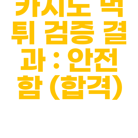
카지노 먹
튀 검증 결
과 : 안전
함 (합격)