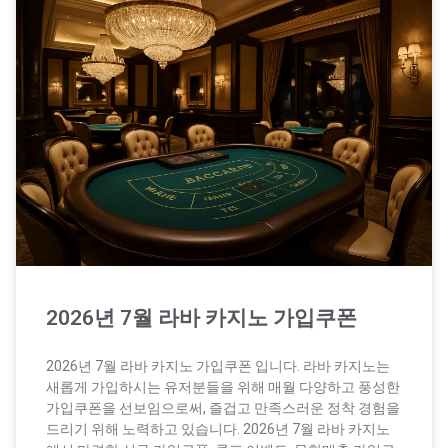
2026년 7월 라바 카지노 가입쿠폰
2026년 7월 라바 카지노 가입쿠폰 입니다. 라바 카지노는
새롭게 가입하시는 유저분들을 위해 매월 다양하고 풍성한
가입쿠폰을 선보임으로써, 즐겁고 만족스러운 정착 경험을
드리기 위해 노력하고 있습니다. 2026년 7월 라바 카지노