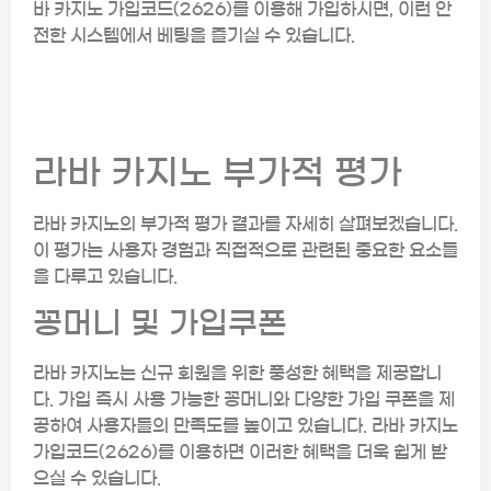
바 카지노 가입코드(2626)를 이용해 가입하시면, 이런 안
전한 시스템에서 베팅을 즐기실 수 있습니다.
라바 카지노 부가적 평가
라바 카지노의 부가적 평가 결과를 자세히 살펴보겠습니다.
이 평가는 사용자 경험과 직접적으로 관련된 중요한 요소들
을 다루고 있습니다.
꽁머니 및 가입쿠폰
라바 카지노는 신규 회원을 위한 풍성한 혜택을 제공합니
다. 가입 즉시 사용 가능한 꽁머니와 다양한 가입 쿠폰을 제
공하여 사용자들의 만족도를 높이고 있습니다. 라바 카지노
가입코드(2626)를 이용하면 이러한 혜택을 더욱 쉽게 받
으실 수 있습니다.