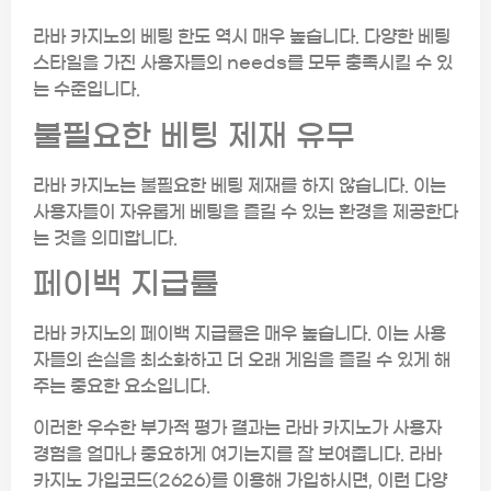
라바 카지노의 베팅 한도 역시 매우 높습니다. 다양한 베팅
스타일을 가진 사용자들의 needs를 모두 충족시킬 수 있
는 수준입니다.
불필요한 베팅 제재 유무
라바 카지노는 불필요한 베팅 제재를 하지 않습니다. 이는
사용자들이 자유롭게 베팅을 즐길 수 있는 환경을 제공한다
는 것을 의미합니다.
페이백 지급률
라바 카지노의 페이백 지급률은 매우 높습니다. 이는 사용
자들의 손실을 최소화하고 더 오래 게임을 즐길 수 있게 해
주는 중요한 요소입니다.
이러한 우수한 부가적 평가 결과는 라바 카지노가 사용자
경험을 얼마나 중요하게 여기는지를 잘 보여줍니다. 라바
카지노 가입코드(2626)를 이용해 가입하시면, 이런 다양