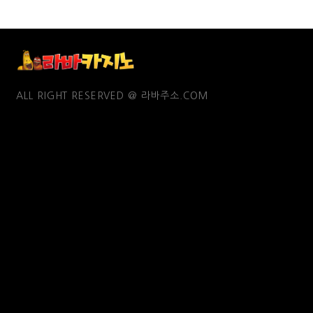
ALL RIGHT RESERVED @ 라바주소.COM