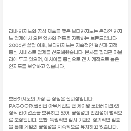
라바 카지노와 공식 제휴를 맺은 보타카지노는 온라인 카지
노 업계에서 오랜 역사와 전통을 자랑하는 브랜드입니다.
2006년 설립 이후, 보타카지노는 지속적인 혁신과 고객
중심 서비스로 업계를 선도해왔습니다. 본사를 필리핀 마닐
라에 두고 있으며, 아시아를 중심으로 전 세계적으로 높은
인지도를 보유하고 있습니다.
보타카지노의 가장 큰 장점은 신뢰성입니다.
PAGCOR(필리핀 아무세먼트 앤 게이밍 코퍼레이션)의
정식 라이선스를 보유하고 있어, 공정성과 안전성이 법적으
로 보장됩니다. 또한, 독립적인 감사 기관의 정기적인 검증
을 통해 게임의 공정성을 지속적으로 유지하고 있습니다.