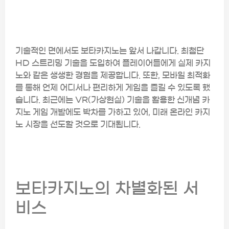
기술적인 면에서도 보타카지노는 앞서 나갑니다. 최첨단
HD 스트리밍 기술을 도입하여 플레이어들에게 실제 카지
노와 같은 생생한 경험을 제공합니다. 또한, 모바일 최적화
를 통해 언제 어디서나 편리하게 게임을 즐길 수 있도록 했
습니다. 최근에는 VR(가상현실) 기술을 활용한 신개념 카
지노 게임 개발에도 박차를 가하고 있어, 미래 온라인 카지
노 시장을 선도할 것으로 기대됩니다.
보타카지노의 차별화된 서
비스