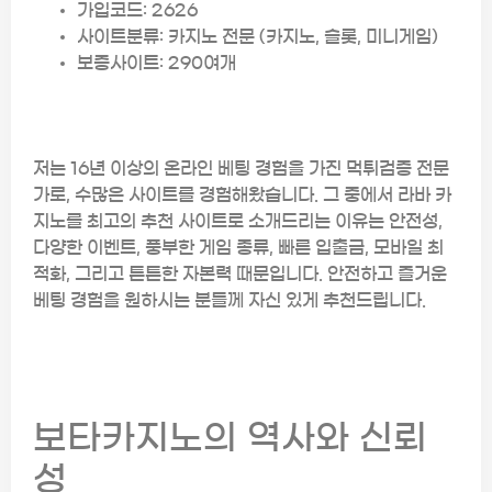
가입코드: 2626
사이트분류: 카지노 전문 (카지노, 슬롯, 미니게임)
보증사이트: 290여개
저는 16년 이상의 온라인 베팅 경험을 가진 먹튀검증 전문
가로, 수많은 사이트를 경험해왔습니다. 그 중에서 라바 카
지노를 최고의 추천 사이트로 소개드리는 이유는 안전성,
다양한 이벤트, 풍부한 게임 종류, 빠른 입출금, 모바일 최
적화, 그리고 튼튼한 자본력 때문입니다. 안전하고 즐거운
베팅 경험을 원하시는 분들께 자신 있게 추천드립니다.
보타카지노의 역사와 신뢰
성