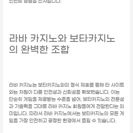
인먼트 경험을 선사합니다.
라바 카지노와 보타카지노
의 완벽한 조합
라바 카지노는 보타카지노와의 정식 제휴를 통해 타 사이트
와는 차원이 다른 안전성과 신뢰성을 확보했습니다. 이는
단순히 게임을 제공받는 수준을 넘어, 보타카지노의 전문성
과 기술력을 그대로 라바 카지노 회원들에게 전달한다는 의
미입니다. 따라서 라바 카지노에서는 보타카지노의 모든 게
임을 가장 안전하고 공정한 환경에서 즐길 수 있습니다.