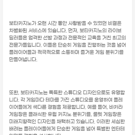
보타카지노가 오랜 시간 동안 사랑받을 수 있었던 비결은
차별화된 서비스에 있습니다. 먼저, 보타카지노의 라이브
딜러들은 엄격한 선발 과정과 전문적인 교육을 거친 최고의
전문가들입니다. 이들은 단순히 게임을 진행하는 것을 넘어
플레이어들과 적극적으로 소통하며 즐거운 게임 분위기를
만들어냅니다.
또한, 보타카지노는 독특한 스튜디오 디자인으로도 유명합
니다. 각 게임마다 테마를 가진 스튜디오를 운영하여 플레
이어들에게 색다른 경험을 제공합니다. 예를 들어, 바카라
게임장은 클래식한 유럽 카지노 분위기를, 룰렛 게임장은
미래지향적인 디자인을 채택하고 있습니다. 이러한 세심한
배려는 플레이어들에게 단순한 게임을 넘어 특별한 엔터테