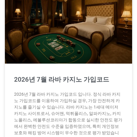
2026년 7월 라바 카지노 가입코드
2026년 7월 라바 카지노 가입코드 입니다. 정식 라바 카지
노 가입코드를 이용하여 가입하실 경우, 가장 안전하게 카
지노를 즐기실 수 있습니다. 라바 카지노는 1세대 메이저
카지노 사이트로서, 슈어맨, 먹튀폴리스, 알파카지노, 카지
노폴리스, 에볼루션코리아가 합동으로 실시한 안전도 평가
에서 완벽한 안전도 수준을 입증하였으며, 특히 개인정보
보호와 해킹 방어 시스템이 우수한 것으로 평가 받았습니