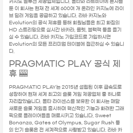
카지노 솔루션 제공업체입니다. 몰타와 라트비아에 본사를
둔 이 회사는 현재 전 세계 600여 개 온라인 카지노에 라이
브 딜러 게임을 공급하고 있습니다. 라바 카지노와
Evolution의 공식 제휴를 통해 회원님들은 최고 화질의
HD 스트리밍으로 실시간 바카라, 룰렛, 블랙잭 등을 즐기
실 수 있습니다. 라바 카지노 가입코드로 가입하시면
Evolution의 모든 프리미엄 테이블에 접근하실 수 있습니
다.
PRAGMATIC PLAY 공식 제
휴 🎰
PRAGMATIC PLAY는 2015년 설립된 이후 급속도로
성장하여 현재 세계 최고의 슬롯 게임 제공업체 중 하나로
자리잡았습니다. 몰타 라이센스를 보유한 이 회사는 매달
새로운 슬롯 게임을 출시하며 혁신적인 기능과 화려한 그래
픽으로 플레이어들을 매료시키고 있습니다. Sweet
Bonanza, Gates of Olympus, Sugar Rush 등
의 인기 슬롯은 전 세계적으로 사랑받고 있습니다. 라바 카