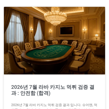
2026년 7월 라바 카지노 먹튀 검증 결
과 : 안전함 (합격)
2026년 7월 라바 카지노 먹튀 검증 결과 입니다. 슈어맨, 먹