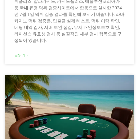
튀폴리스, 알파카지노, 카지노폴리스, 에볼루션코리아가
등 국내 유명 먹튀 검증사이트에서 합동으로 실시한 2024
년 7월 1일 먹튀 검증 결과를 확인해 보시기 바랍니다. 라바
카지노 먹튀 검증은, 입출금 실제 테스트, 먹튀 이력 확인,
베팅 내역 검사, 서버 보안 점검, 유저 개인정보보호 확인,
라이선스 유효성 검사 등 실질적인 세부 검사 항목으로 구
성되어 있습니다.
글읽기 »