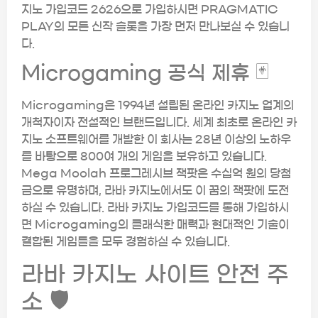
지노 가입코드 2626으로 가입하시면 PRAGMATIC
PLAY의 모든 신작 슬롯을 가장 먼저 만나보실 수 있습니
다.
Microgaming 공식 제휴 🃏
Microgaming은 1994년 설립된 온라인 카지노 업계의
개척자이자 전설적인 브랜드입니다. 세계 최초로 온라인 카
지노 소프트웨어를 개발한 이 회사는 28년 이상의 노하우
를 바탕으로 800여 개의 게임을 보유하고 있습니다.
Mega Moolah 프로그레시브 잭팟은 수십억 원의 당첨
금으로 유명하며, 라바 카지노에서도 이 꿈의 잭팟에 도전
하실 수 있습니다. 라바 카지노 가입코드를 통해 가입하시
면 Microgaming의 클래식한 매력과 현대적인 기술이
결합된 게임들을 모두 경험하실 수 있습니다.
라바 카지노 사이트 안전 주
소 🛡️