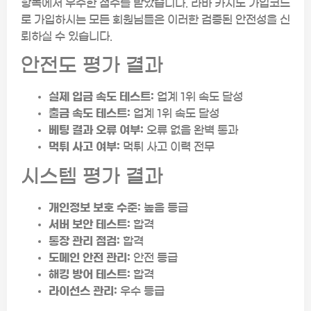
항목에서 우수한 점수를 받았습니다. 라바 카지노 가입코드
로 가입하시는 모든 회원님들은 이러한 검증된 안전성을 신
뢰하실 수 있습니다.
안전도 평가 결과
실제 입금 속도 테스트:
업계 1위 속도 달성
출금 속도 테스트:
업계 1위 속도 달성
베팅 결과 오류 여부:
오류 없음 완벽 통과
먹튀 사고 여부:
먹튀 사고 이력 전무
시스템 평가 결과
개인정보 보호 수준:
높음 등급
서버 보안 테스트:
합격
통장 관리 점검:
합격
도메인 안전 관리:
안전 등급
해킹 방어 테스트:
합격
라이선스 관리:
우수 등급