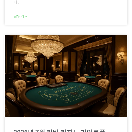
다.
글읽기 »