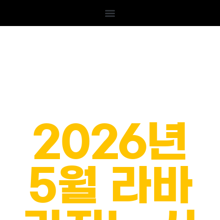
2026년
5월 라바