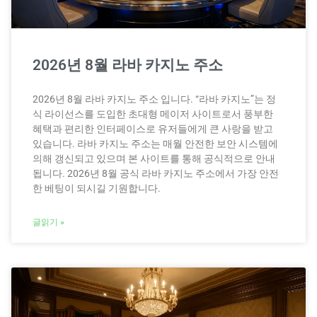
2026년 8월 라바 카지노 주소
2026년 8월 라바 카지노 주소 입니다. “라바 카지노”는 정
식 라이선스를 도입한 초대형 메이저 사이트로서 풍부한
혜택과 편리한 인터페이스로 유저들에게 큰 사랑을 받고
있습니다. 라바 카지노 주소는 매월 안전한 보안 시스템에
의해 갱신되고 있으며 본 사이트를 통해 공식적으로 안내
됩니다. 2026년 8월 공식 라바 카지노 주소에서 가장 안전
한 베팅이 되시길 기원합니다.
글읽기 »