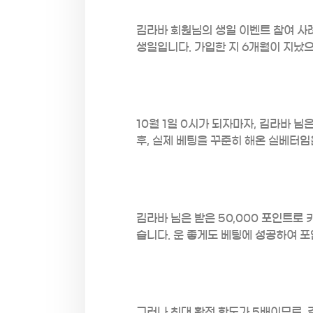
김라바 회원님의 생일 이벤트 참여 사례
생일입니다. 가입한 지 6개월이 지났
10월 1일 0시가 되자마자, 김라바 
후, 실제 베팅을 꾸준히 해온 실베터임
김라바 님은 받은 50,000 포인트로
습니다. 운 좋게도 베팅에 성공하여 포
그러나 최대 환전 한도가 5배이므로, 김