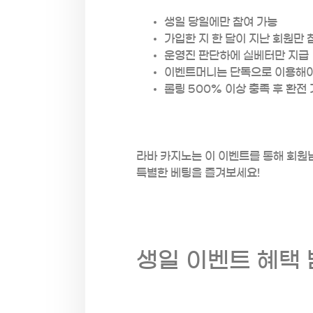
생일 당일에만 참여 가능
가입한 지 한 달이 지난 회원만 
운영진 판단하에 실베터만 지급
이벤트머니는 단독으로 이용해야
롤링 500% 이상 충족 후 환전
라바 카지노는 이 이벤트를 통해 회원
특별한 베팅을 즐겨보세요!
생일 이벤트 혜택 