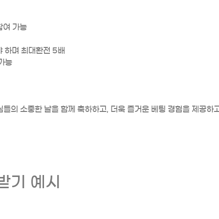
참여 가능
 하며 최대환전 5배
 가능
님들의 소중한 날을 함께 축하하고, 더욱 즐거운 베팅 경험을 제공하고
받기 예시