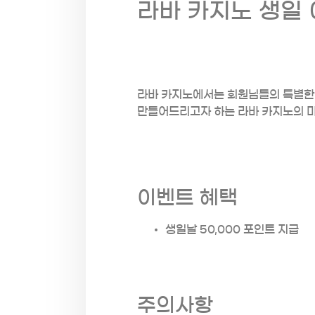
라바 카지노 생일
라바 카지노에서는 회원님들의 특별한 
만들어드리고자 하는 라바 카지노의 마
이벤트 혜택
생일날 50,000 포인트 지급
주의사항