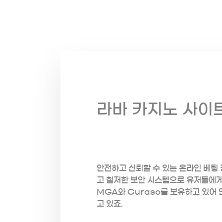
라바 카지노 사이
안전하고 신뢰할 수 있는 온라인 베팅 
고 철저한 보안 시스템으로 유저들에게 
MGA와 Curaso를 보유하고 있어
고 있죠.