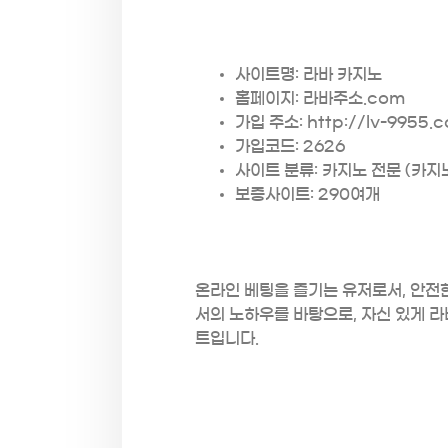
사이트명: 라바 카지노
홈페이지: 라바주소.com
가입 주소: http://lv-9955.
가입코드: 2626
사이트 분류: 카지노 전문 (카지노
보증사이트: 290여개
온라인 베팅을 즐기는 유저로서, 안전
서의 노하우를 바탕으로, 자신 있게 라
트입니다.