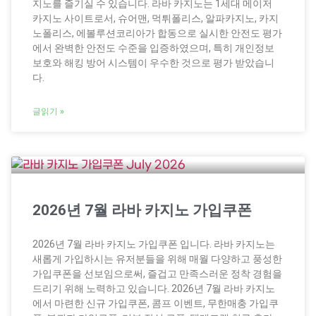
지노를 즐기실 수 있습니다. 라바 카지노는 1세대 메이저
카지노 사이트로서, 슈어맨, 먹튀폴리스, 알파카지노, 카지
노폴리스, 에볼루션코리아가 합동으로 실시한 안전도 평가
에서 완벽한 안전도 수준을 입증하였으며, 특히 개인정보
보호와 해킹 방어 시스템이 우수한 것으로 평가 받았습니
다.
글읽기 »
2026년 7월 라바 카지노 가입쿠폰
2026년 7월 라바 카지노 가입쿠폰 입니다. 라바 카지노는
새롭게 가입하시는 유저분들을 위해 매월 다양하고 풍성한
가입쿠폰을 선보임으로써, 즐겁고 만족스러운 정착 경험을
드리기 위해 노력하고 있습니다. 2026년 7월 라바 카지노
에서 마련한 신규 가입쿠폰, 콤프 이벤트, 무한매충 가입쿠