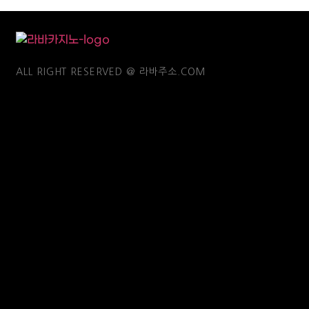
ALL RIGHT RESERVED @ 라바주소.COM