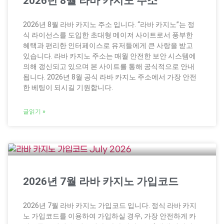
2026년 8월 라바 카지노 주소
2026년 8월 라바 카지노 주소 입니다. “라바 카지노”는 정
식 라이선스를 도입한 초대형 메이저 사이트로서 풍부한
혜택과 편리한 인터페이스로 유저들에게 큰 사랑을 받고
있습니다. 라바 카지노 주소는 매월 안전한 보안 시스템에
의해 갱신되고 있으며 본 사이트를 통해 공식적으로 안내
됩니다. 2026년 8월 공식 라바 카지노 주소에서 가장 안전
한 베팅이 되시길 기원합니다.
글읽기 »
2026년 7월 라바 카지노 가입코드
2026년 7월 라바 카지노 가입코드 입니다. 정식 라바 카지
노 가입코드를 이용하여 가입하실 경우, 가장 안전하게 카