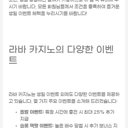
시기 바랍니다. 모든 회원님들께서 조건을 충족하여 즐거운
생일 이벤트 혜택을 누리시기를 바랍니다!
라바 카지노의 다양한 이벤
트
라바 카지노는 생일 이벤트 외에도 다양한 이벤트를 제공하
고 있습니다. 몇 가지 주요 이벤트를 소개해 드리겠습니다:
돌발 이벤트:
특정 시간에 충전 시 최대 25% 추가
지급
슬롯 잭팟 이벤트:
높은 배수 당첨 시 추가 보너스 지