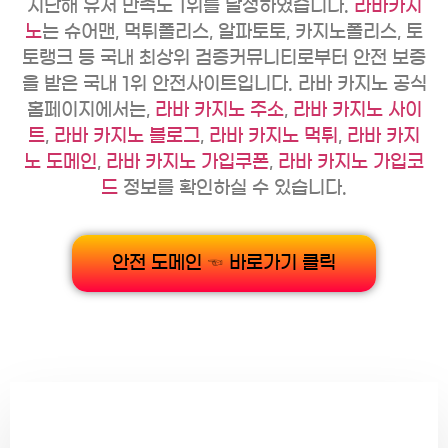
지난해 유저 만족도 1위를 달성하였습니다.
라바카지
노
는 슈어맨, 먹튀폴리스, 알파토토, 카지노폴리스, 토
토랭크 등 국내 최상위 검증커뮤니티로부터 안전 보증
을 받은 국내 1위 안전사이트입니다. 라바 카지노 공식
홈페이지에서는,
라바 카지노 주소
,
라바 카지노 사이
트
,
라바 카지노 블로그
,
라바 카지노 먹튀
,
라바 카지
노 도메인
,
라바 카지노 가입쿠폰
,
라바 카지노 가입코
드
정보를 확인하실 수 있습니다.
안전 도메인 ☜ 바로가기 클릭