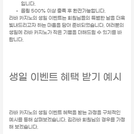
입니다.
롤링 500% 이상 충족 후 환전가능합니다.
라바 카지노의 생일 이벤트는 회원님들의 특별한 날을 더욱
빛내드리고자 하는 마음을 담아 준비되었습니다. 여러분의
생일에 라바 카지노가 작은 기쁨을 더해드릴 수 있기를 바
랍니다.
생일 이벤트 혜택 받기 예시
라바 카지노의 생일 이벤트 혜택을 받는 과정을 구체적인
예시를 통해 살펴보겠습니다. 김라바 회원님의 경우를 가정
해 보겠습니다.