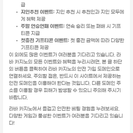
급
지인추천 이벤트:
지인 추천 시 추천인과 지인 모두에
게 혜택 제공
주말 연승연패 이벤트:
연속 승리 또는 패배 시 기프
티콘 지급
첫충전 기프티콘 이벤트:
첫 충전 금액에 따라 다양한
기프티콘 제공
이 외에도 많은 이벤트가 여러분을 기다리고 있습니다. 라
바 카지노의 모든 이벤트와 혜택을 누리시려면, 본 글 하단
의 버튼을 클릭하여 라바 카지노의 안전 가입 도메인으로
연결하세요. 주의할 점은, 반드시 이 사이트에서 제공하는
안전 도메인을 이용해야 한다는 것입니다. 다른 도메인 주
소를 이용할 경우 피해가 발생할 수 있으니 주의해 주시기
바랍니다.
라바 카지노에서 즐겁고 안전한 베팅 경험을 누려보세요.
다양한 게임과 풍성한 이벤트가 여러분을 기다리고 있습니
다!