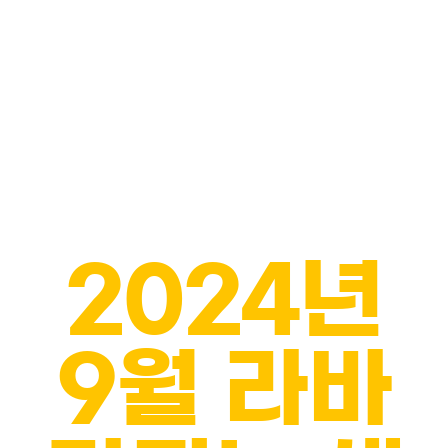
2024년
9월 라바