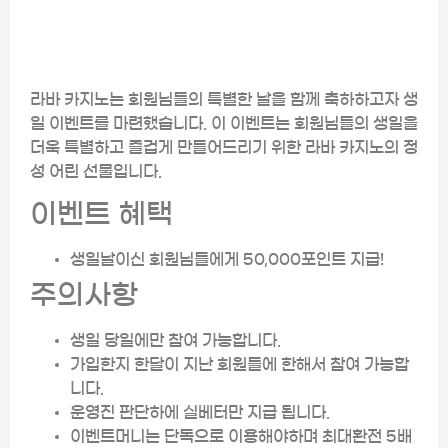
라바 카지노는 회원님들의 특별한 날을 함께 축하하고자 생
일 이벤트를 마련했습니다. 이 이벤트는 회원님들의 생일을
더욱 특별하고 즐겁게 만들어드리기 위한 라바 카지노의 정
성 어린 선물입니다.
이벤트 혜택
생일날이신 회원님들에게 50,000포인트 지급!
주의사항
생일 당일에만 참여 가능합니다.
가입한지 한달이 지난 회원들에 한해서 참여 가능합
니다.
운영진 판단하에 실베터만 지급 됩니다.
이벤트머니는 단독으로 이용해야하며 최대환전 5배