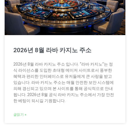
2026년 8월 라바 카지노 주소
2026년 8월 라바 카지노 주소 입니다. “라바 카지노”는 정
식 라이선스를 도입한 초대형 메이저 사이트로서 풍부한
혜택과 편리한 인터페이스로 유저들에게 큰 사랑을 받고
있습니다. 라바 카지노 주소는 매월 안전한 보안 시스템에
의해 갱신되고 있으며 본 사이트를 통해 공식적으로 안내
됩니다. 2026년 8월 공식 라바 카지노 주소에서 가장 안전
한 베팅이 되시길 기원합니다.
글읽기 »