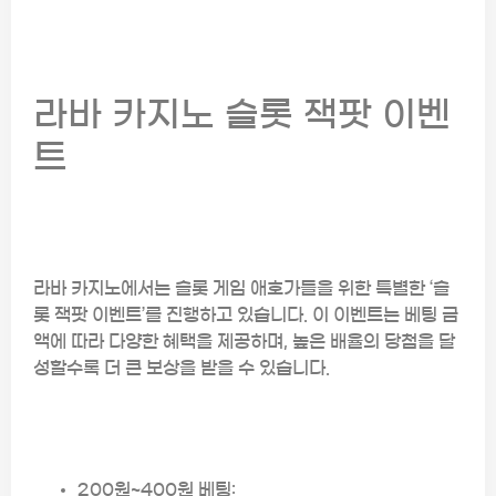
라바 카지노 슬롯 잭팟 이벤
트
라바 카지노에서는 슬롯 게임 애호가들을 위한 특별한 ‘슬
롯 잭팟 이벤트’를 진행하고 있습니다. 이 이벤트는 베팅 금
액에 따라 다양한 혜택을 제공하며, 높은 배율의 당첨을 달
성할수록 더 큰 보상을 받을 수 있습니다.
200원~400원 베팅: