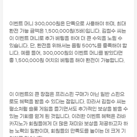
이벤트 머니 300,000원은 단독으로 사용해야 하며, 최대
환전 가능 금액은 1,500,000원(5배)입니다. 김철수 씨는
이 이벤트 머니로 추가 베팅을 하여 더 큰 수익을 노릴 수
있습니다. 단, 환전을 위해서는 롤링 500%를 충족해야 합
니다. 예를 들어, 300,000원의 이벤트 머니를 받았다면
총 1,500,000원 어치의 베팅을 해야 환전이 가능합니다.
이 이벤트의 큰 장점은 프리스핀 구매가 아닌 일반 스핀으
로도 혜택을 받을 수 있다는 점입니다. 따라서 김철수 씨는
평소처럼 슬롯 게임을 즐기면서도 추가적인 보상을 받을 수
있는 기회를 얻게 된 것입니다. 이러한 이벤트 혜택은 라바
카지노가 회원들에게 더 많은 재미와 보상을 제공하고자 하
는 노력의 일환이며, 회원들의 만족도를 높이는 데 크게 기