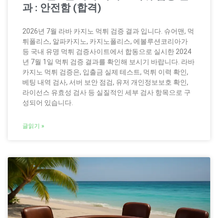
과 : 안전함 (합격)
2026년 7월 라바 카지노 먹튀 검증 결과 입니다. 슈어맨, 먹
튀폴리스, 알파카지노, 카지노폴리스, 에볼루션코리아가
등 국내 유명 먹튀 검증사이트에서 합동으로 실시한 2024
년 7월 1일 먹튀 검증 결과를 확인해 보시기 바랍니다. 라바
카지노 먹튀 검증은, 입출금 실제 테스트, 먹튀 이력 확인,
베팅 내역 검사, 서버 보안 점검, 유저 개인정보보호 확인,
라이선스 유효성 검사 등 실질적인 세부 검사 항목으로 구
성되어 있습니다.
글읽기 »