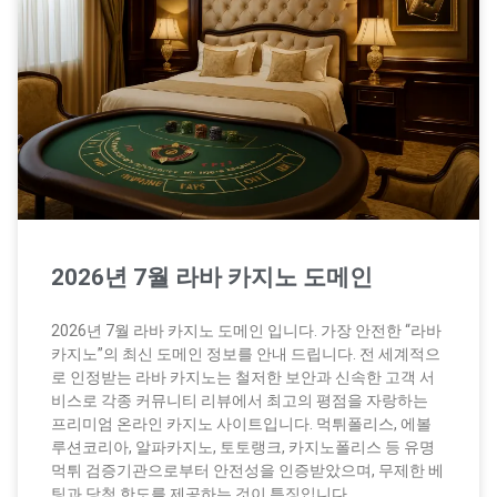
2026년 7월 라바 카지노 도메인
2026년 7월 라바 카지노 도메인 입니다. 가장 안전한 “라바
카지노”의 최신 도메인 정보를 안내 드립니다. 전 세계적으
로 인정받는 라바 카지노는 철저한 보안과 신속한 고객 서
비스로 각종 커뮤니티 리뷰에서 최고의 평점을 자랑하는
프리미엄 온라인 카지노 사이트입니다. 먹튀폴리스, 에볼
루션코리아, 알파카지노, 토토랭크, 카지노폴리스 등 유명
먹튀 검증기관으로부터 안전성을 인증받았으며, 무제한 베
팅과 당첨 한도를 제공하는 것이 특징입니다.