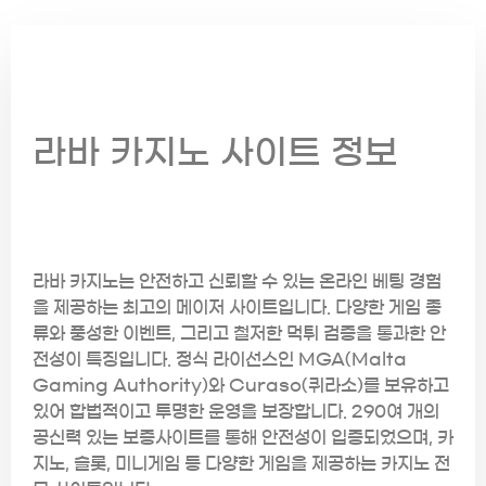
라바 카지노 사이트 정보
라바 카지노는 안전하고 신뢰할 수 있는 온라인 베팅 경험
을 제공하는 최고의 메이저 사이트입니다. 다양한 게임 종
류와 풍성한 이벤트, 그리고 철저한 먹튀 검증을 통과한 안
전성이 특징입니다. 정식 라이선스인 MGA(Malta
Gaming Authority)와 Curaso(퀴라소)를 보유하고
있어 합법적이고 투명한 운영을 보장합니다. 290여 개의
공신력 있는 보증사이트를 통해 안전성이 입증되었으며, 카
지노, 슬롯, 미니게임 등 다양한 게임을 제공하는 카지노 전