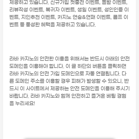
제공하고 있습니다. 신규가입 첫충전 이벤트, 돌발 이벤트,
리뷰작성 이벤트, 복귀자 이벤트, 생일 이벤트, 성인인증 이
벤트, 지인추천 이벤트, 카지노 연승&연패 이벤트, 콤프 이
벤트 등 풍성한 혜택을 제공하고 있습니다.
라바 카지노의 안전한 이용을 위해서는 반드시 아래의 안전
도메인을 이용해야 합니다. 이 글 하단의 버튼을 클릭하면
라바 카지노의 안전 가입 도메인으로 자동 연결됩니다. 다
른 도메인 주소를 이용할 경우 피해가 발생할 수 있으니, 반
드시 이 사이트에서 제공하는 안전 도메인을 이용해 주시기
바랍니다. 라바 카지노와 함께 안전하고 즐거운 베팅 경험
을 누리세요!