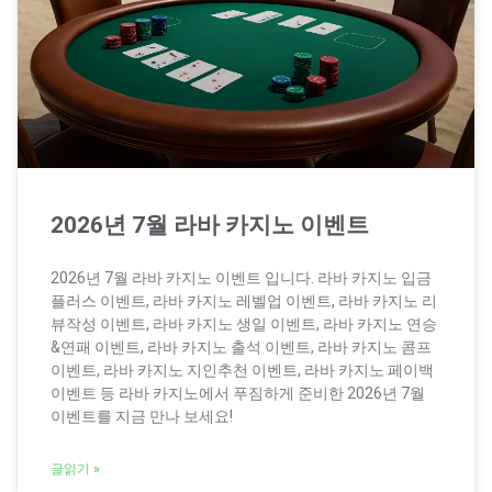
2026년 7월 라바 카지노 이벤트
2026년 7월 라바 카지노 이벤트 입니다. 라바 카지노 입금
플러스 이벤트, 라바 카지노 레벨업 이벤트, 라바 카지노 리
뷰작성 이벤트, 라바 카지노 생일 이벤트, 라바 카지노 연승
&연패 이벤트, 라바 카지노 출석 이벤트, 라바 카지노 콤프
이벤트, 라바 카지노 지인추천 이벤트, 라바 카지노 페이백
이벤트 등 라바 카지노에서 푸짐하게 준비한 2026년 7월
이벤트를 지금 만나 보세요!
글읽기 »