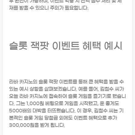
후 환전이 가능하며, 이벤트 악용 시 전액 몰수 처리 및 제
재를 받을 수 있으니 주의가 필요합니다.
슬롯 잭팟 이벤트 혜택 예시
라바 카지노의 슬롯 잭팟 이벤트를 통해 큰 혜택을 받을 수
있는 예시 상황을 살펴보겠습니다. 예를 들어, 김철수 씨가
오늘 라바 카지노에 접속하여 슬롯 게임을 즐기기로 했습니
다. 그는 1,000원 베팅으로 게임을 시작했고, 운 좋게도
5000배의 대박을 터뜨렸습니다. 이 경우, 김철수 씨는 기
본적인 슬롯 게임 당첨금 외에도 이벤트 혜택으로 추가
300,000원을 받게 됩니다.