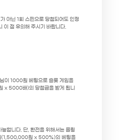
매가 아닌 1회 스핀으로 당첨되어도 인정
니 이 점 유의해 주시기 바랍니다.
A님이 1000원 베팅으로 슬롯 게임을
원 x 5000배)의 당첨금을 받게 됩니
 가능합니다. 단, 환전을 위해서는 롤링
(1,500,000원 x 500%)의 베팅을