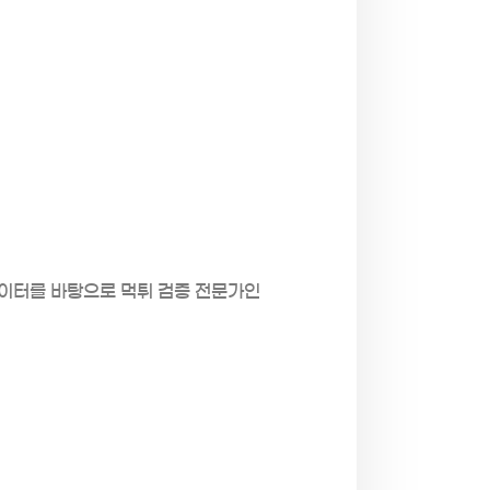
 데이터를 바탕으로 먹튀 검증 전문가인