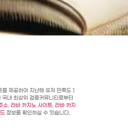
를 제공하여 지난해 유저 만족도 1
 등 국내 최상위 검증커뮤니티로부터
주소
,
라바 카지노 사이트
,
라바 카지
코드
정보를 확인하실 수 있습니다.