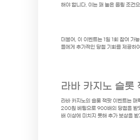
해야 합니다. 이는 꽤 높은 롤링 조건
더불어, 이 이벤트는 1일 1회 참여 
들에게 추가적인 당첨 기회를 제공하여
라바 카지노 슬롯
라바 카지노의 슬롯 잭팟 이벤트는 매력
200원 베팅으로 900배의 당첨을 받았
배 이상에 미치지 못해 추가 보상을 받