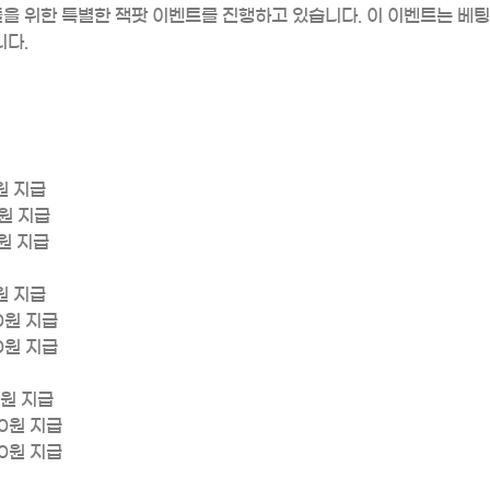
을 위한 특별한 잭팟 이벤트를 진행하고 있습니다. 이 이벤트는 베팅
니다.
원 지급
0원 지급
0원 지급
원 지급
0원 지급
0원 지급
0원 지급
00원 지급
00원 지급