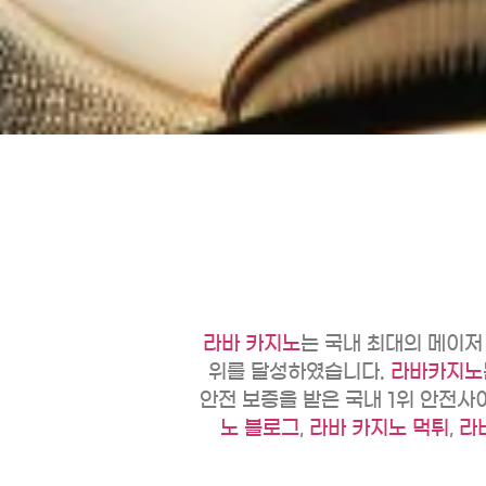
라바 카지노
는 국내 최대의 메이저
위를 달성하였습니다.
라바카지노
안전 보증을 받은 국내 1위 안전사
노 블로그
,
라바 카지노 먹튀
,
라