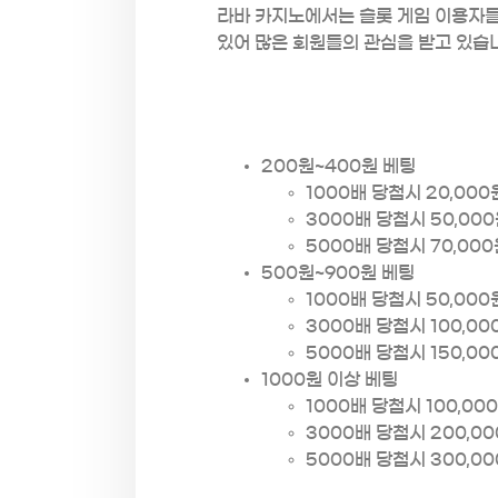
라바 카지노에서는 슬롯 게임 이용자들
있어 많은 회원들의 관심을 받고 있습
200원~400원 베팅
1000배 당첨시 20,000
3000배 당첨시 50,00
5000배 당첨시 70,00
500원~900원 베팅
1000배 당첨시 50,000
3000배 당첨시 100,00
5000배 당첨시 150,00
1000원 이상 베팅
1000배 당첨시 100,00
3000배 당첨시 200,0
5000배 당첨시 300,0