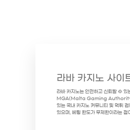
라바 카지노 사이
라바 카지노는 안전하고 신뢰할 수 있
MGA(Malta Gaming Autho
있는 국내 카지노 커뮤니티 및 먹튀 검
있으며, 베팅 한도가 무제한이라는 점