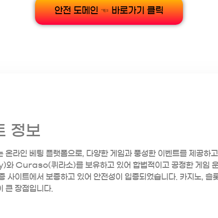
안전 도메인 ☜ 바로가기 클릭
트 정보
는 온라인 베팅 플랫폼으로, 다양한 게임과 풍성한 이벤트를 제공하고
rity)와 Curaso(퀴라소)를 보유하고 있어 합법적이고 공정한 게임
증 사이트에서 보증하고 있어 안전성이 입증되었습니다. 카지노, 슬롯
이 큰 장점입니다.