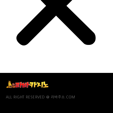
ALL RIGHT RESERVED @ 라바주소.COM