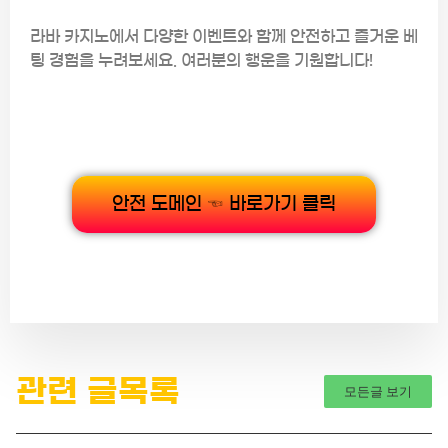
라바 카지노에서 다양한 이벤트와 함께 안전하고 즐거운 베
팅 경험을 누려보세요. 여러분의 행운을 기원합니다!
안전 도메인 ☜ 바로가기 클릭
관련 글목록
모든글 보기