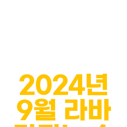
2024년
9월 라바