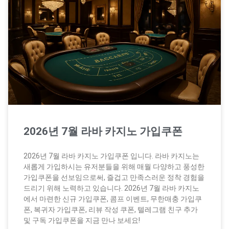
2026년 7월 라바 카지노 가입쿠폰
2026년 7월 라바 카지노 가입쿠폰 입니다. 라바 카지노는
새롭게 가입하시는 유저분들을 위해 매월 다양하고 풍성한
가입쿠폰을 선보임으로써, 즐겁고 만족스러운 정착 경험을
드리기 위해 노력하고 있습니다. 2026년 7월 라바 카지노
에서 마련한 신규 가입쿠폰, 콤프 이벤트, 무한매충 가입쿠
폰, 복귀자 가입쿠폰, 리뷰 작성 쿠폰, 텔레그램 친구 추가
및 구독 가입쿠폰을 지금 만나 보세요!