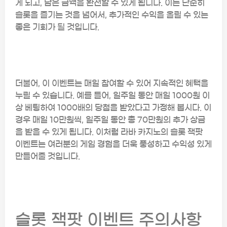
게 되고, 남은 금액을 환전할 수 있게 됩니다. 이는 단순히
슬롯을 즐기는 것을 넘어서, 추가적인 수익을 올릴 수 있는
좋은 기회가 될 것입니다.
더불어, 이 이벤트는 매일 참여할 수 있어 지속적인 혜택을
누릴 수 있습니다. 예를 들어, 일주일 동안 매일 1000원 이
상 베팅하여 1000배의 당첨을 받았다고 가정해 봅시다. 이
경우 매일 10만원씩, 일주일 동안 총 70만원의 추가 상금
을 받을 수 있게 됩니다. 이처럼 라바 카지노의 슬롯 잭팟
이벤트는 여러분의 게임 경험을 더욱 풍성하고 수익성 있게
만들어줄 것입니다.
슬롯 잭팟 이벤트 주의사항