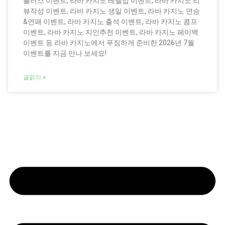
플러스 이벤트, 라바 카지노 레벨업 이벤트, 라바 카지노 리
뷰작성 이벤트, 라바 카지노 생일 이벤트, 라바 카지노 연승
&연패 이벤트, 라바 카지노 출석 이벤트, 라바 카지노 콤프
이벤트, 라바 카지노 지인추천 이벤트, 라바 카지노 페이백
이벤트 등 라바 카지노에서 푸짐하게 준비한 2026년 7월
이벤트를 지금 만나 보세요!
글읽기 »