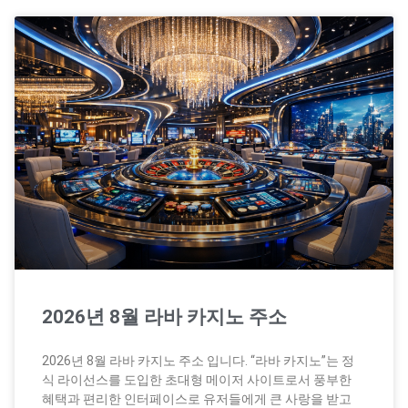
2026년 8월 라바 카지노 주소
2026년 8월 라바 카지노 주소 입니다. “라바 카지노”는 정
식 라이선스를 도입한 초대형 메이저 사이트로서 풍부한
혜택과 편리한 인터페이스로 유저들에게 큰 사랑을 받고