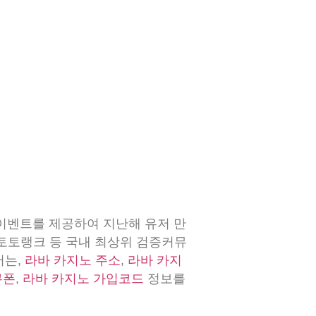
이벤트를 제공하여 지난해 유저 만
 토토랭크 등 국내 최상위 검증커뮤
서는,
라바 카지노 주소
,
라바 카지
쿠폰
,
라바 카지노 가입코드
정보를