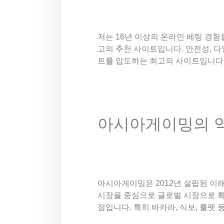
저는 16년 이상의 온라인 베팅 경험
고의 추천 사이트입니다. 안전성, 다
트를 압도하는 최고의 사이트입니다
아시아게이밍의 
아시아게이밍은 2012년 설립된 이
시장을 중심으로 글로벌 시장으로 확
점입니다. 특히 바카라, 식보, 룰