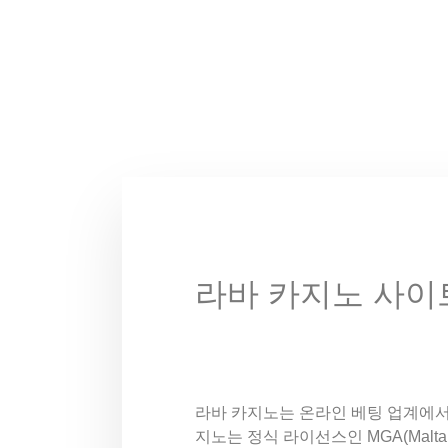
라바 카지노 사이
라바 카지노는 온라인 베팅 업계에서
지노는 정식 라이선스인 MGA(Malta 