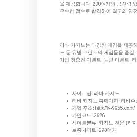
을 제공합니다. 290여개의 공신력
우수한 점수로 합격하여 최고의 안
라바 카지노는 다양한 게임을 제공하며
노 등 유명 브랜드의 게임들을 즐길 
가입 첫충전 이벤트, 돌발 이벤트,
사이트명: 라바 카지노
라바 카지노 홈페이지: 라바주소
가입 주소: http://lv-9955.com/
가입코드: 2626
사이트분류: 카지노 전문 (카지
보증사이트: 290여개