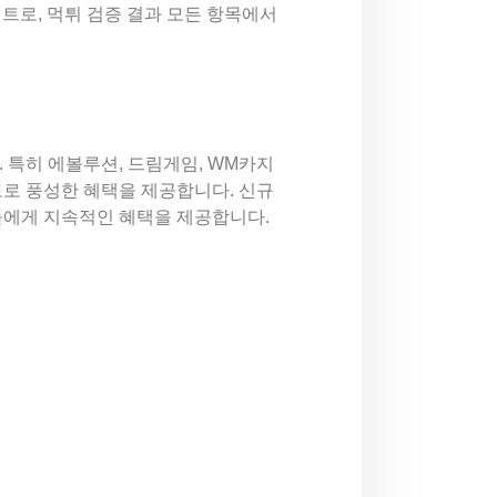
트로, 먹튀 검증 결과 모든 항목에서
 특히 에볼루션, 드림게임, WM카지
도로 풍성한 혜택을 제공합니다. 신규
자들에게 지속적인 혜택을 제공합니다.