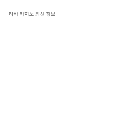
라바 카지노 최신 정보