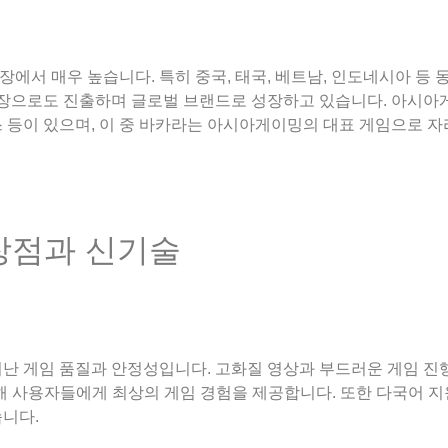
에서 매우 높습니다. 특히 중국, 태국, 베트남, 인도네시아 등
시장으로도 진출하며 글로벌 브랜드로 성장하고 있습니다. 아시아
우스 등이 있으며, 이 중 바카라는 아시아게이밍의 대표 게임으로 
장점과 신기술
 게임 품질과 안정성입니다. 고화질 영상과 부드러운 게임 진행,
 등을 통해 사용자들에게 최상의 게임 경험을 제공합니다. 또한 다국어 
니다.