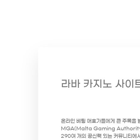
라바 카지노 사이
온라인 베팅 애호가들에게 큰 주목을 받
MGA(Malta Gaming Autho
290여 개의 공신력 있는 커뮤니티에서