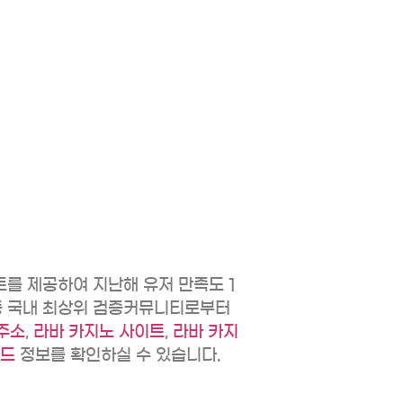
를 제공하여 지난해 유저 만족도 1
 등 국내 최상위 검증커뮤니티로부터
주소
,
라바 카지노 사이트
,
라바 카지
코드
정보를 확인하실 수 있습니다.