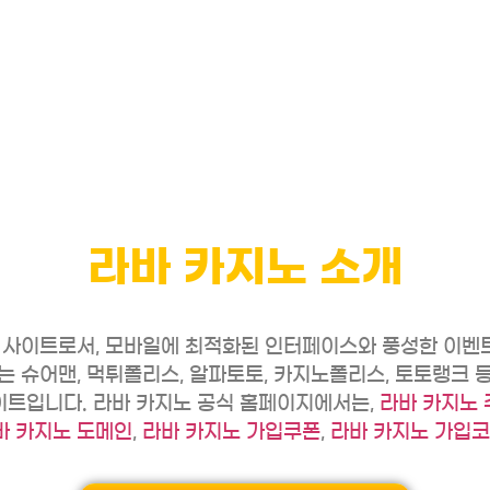
라바 카지노 소개
 사이트로서, 모바일에 최적화된 인터페이스와 풍성한 이벤트
는 슈어맨, 먹튀폴리스, 알파토토, 카지노폴리스, 토토랭크
이트입니다. 라바 카지노 공식 홈페이지에서는,
라바 카지노 
바 카지노 도메인
,
라바 카지노 가입쿠폰
,
라바 카지노 가입