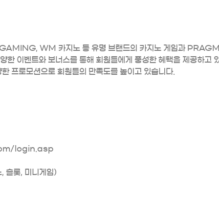
MGAMING, WM 카지노 등 유명 브랜드의 카지노 게임과 PRAGMAT
다양한 이벤트와 보너스를 통해 회원들에게 풍성한 혜택을 제공하고 있습
다양한 프로모션으로 회원들의 만족도를 높이고 있습니다.
om/login.asp
, 슬롯, 미니게임)