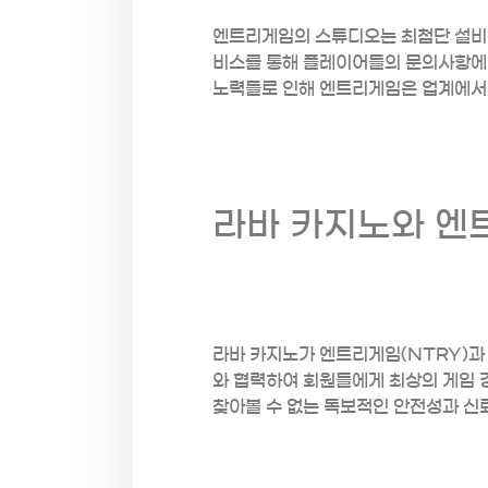
엔트리게임의 스튜디오는 최첨단 설비를
비스를 통해 플레이어들의 문의사항에 
노력들로 인해 엔트리게임은 업계에서 
라바 카지노와 엔
라바 카지노가 엔트리게임(NTRY)과 
와 협력하여 회원들에게 최상의 게임 
찾아볼 수 없는 독보적인 안전성과 신