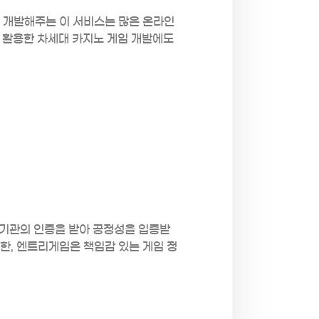
 개발해주는 이 서비스는 많은 온라인
을 활용한 차세대 카지노 게임 개발에도
 기관의 인증을 받아 공정성을 입증받
한, 엔트리게임은 책임감 있는 게임 정