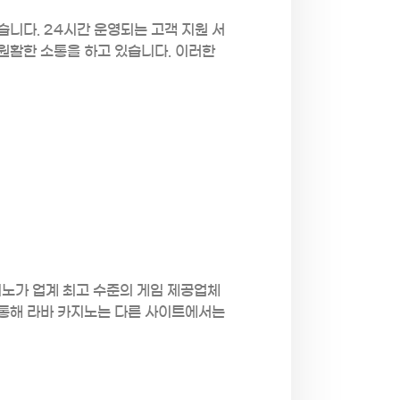
니다. 24시간 운영되는 고객 지원 서
원활한 소통을 하고 있습니다. 이러한
지노가 업계 최고 수준의 게임 제공업체
 통해 라바 카지노는 다른 사이트에서는