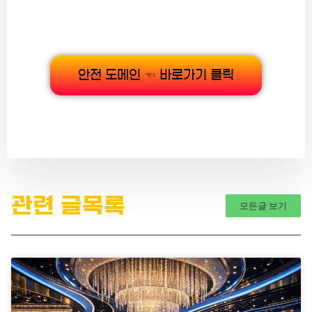
안전 도메인 ☜ 바로가기 클릭
관련 글목록
모든글 보기