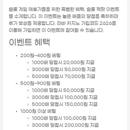
슬롯 게임 애호가들을 위한 특별한 혜택, 슬롯 잭팟 이벤트
를 소개합니다. 이 이벤트는 높은 배율의 당첨을 축하하며
추가 보상을 제공합니다. 라바 카지노 가입코드 2626을
이용해 가입하면 이 이벤트에 참여할 수 있습니다.
이벤트 혜택
200원~400원 베팅
1000배 당첨시 20,000원 지급
3000배 당첨시 50,000원 지급
5000배 당첨시 70,000원 지급
500원~900원 베팅
1000배 당첨시 50,000원 지급
3000배 당첨시 100,000원 지급
5000배 당첨시 150,000원 지급
1000원 이상 베팅
1000배 당첨시 100,000원 지급
3000배 당첨시 200,000원 지급