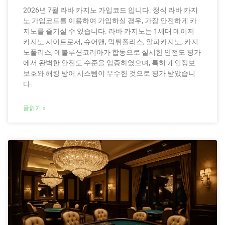
2026년 7월 라바 카지노 가입코드 입니다. 정식 라바 카지
노 가입코드를 이용하여 가입하실 경우, 가장 안전하게 카
지노를 즐기실 수 있습니다. 라바 카지노는 1세대 메이저
카지노 사이트로서, 슈어맨, 먹튀폴리스, 알파카지노, 카지
노폴리스, 에볼루션코리아가 합동으로 실시한 안전도 평가
에서 완벽한 안전도 수준을 입증하였으며, 특히 개인정보
보호와 해킹 방어 시스템이 우수한 것으로 평가 받았습니
다.
글읽기 »