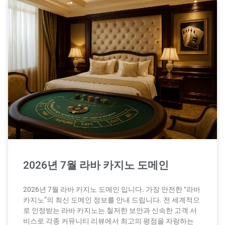
2026년 7월 라바 카지노 도메인
2026년 7월 라바 카지노 도메인 입니다. 가장 안전한 “라바
카지노”의 최신 도메인 정보를 안내 드립니다. 전 세계적으
로 인정받는 라바 카지노는 철저한 보안과 신속한 고객 서
비스로 각종 커뮤니티 리뷰에서 최고의 평점을 자랑하는