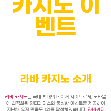
카지노 이
벤트
라바 카지노 소개
라바 카지노
는 국내 최대의 메이저 사이트로서, 모바일
에 최적화된 인터페이스와 풍성한 이벤트를 제공하여
지난해 유저 만족도 1위를 달성하였습니다.
라바카지