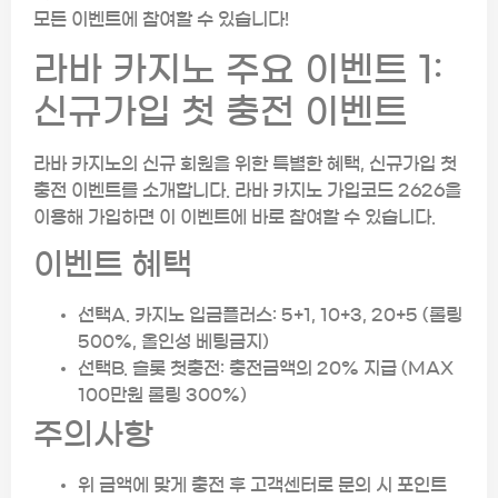
모든 이벤트에 참여할 수 있습니다!
라바 카지노 주요 이벤트 1:
신규가입 첫 충전 이벤트
라바 카지노의 신규 회원을 위한 특별한 혜택, 신규가입 첫
충전 이벤트를 소개합니다. 라바 카지노 가입코드 2626을
이용해 가입하면 이 이벤트에 바로 참여할 수 있습니다.
이벤트 혜택
선택A. 카지노 입금플러스: 5+1, 10+3, 20+5 (롤링
500%, 올인성 베팅금지)
선택B. 슬롯 첫충전: 충전금액의 20% 지급 (MAX
100만원 롤링 300%)
주의사항
위 금액에 맞게 충전 후 고객센터로 문의 시 포인트