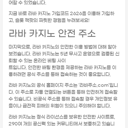
어갈 수 있었습니다.
지금 바로 라바 카지노 가입코드 2626을 이용해 가입하
고, 슬롯 잭팟의 짜릿한 경험을 누려보세요!
라바 카지노 안전 주소
마지막으로, 라바 카지노의 안전한 이용 방법에 대해 알아
보겠습니다. 라바 카지노는 5년 무사고 운영으로 검증된 신
뢰할 수 있는 온라인 베팅 사이
트입니다. 안전한 배팅 환경을 제공하는 라바 카지노를 이
용하려면 공식 주소를 통해 접속하는 것이 중요합니다.
라바 카지노의 공식 홈페이지 주소는 ‘라바주소.com’입니
다. 이 주소로 자동 연결되는 버튼을 통해 안전하게 접속할
수 있습니다. 비공식 주소를 통해 접속할 경우 개인정보 유
출이나 금전적 피해의 위험이 있으니 주의해야 합니다.
라바 카지노는 정식 라이선스를 보유한 안전한 사이트로,
290여 개의 공신력 있는 커뮤니티에서 보증하고 있습니