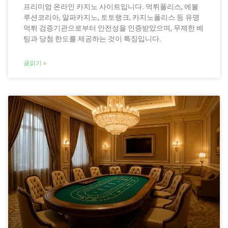
프리미엄 온라인 카지노 사이트입니다. 먹튀폴리스, 에볼
루션코리아, 알파카지노, 토토랭크, 카지노폴리스 등 유명
먹튀 검증기관으로부터 안전성을 인증받았으며, 무제한 베
팅과 당첨 한도를 제공하는 것이 특징입니다.
글읽기 »