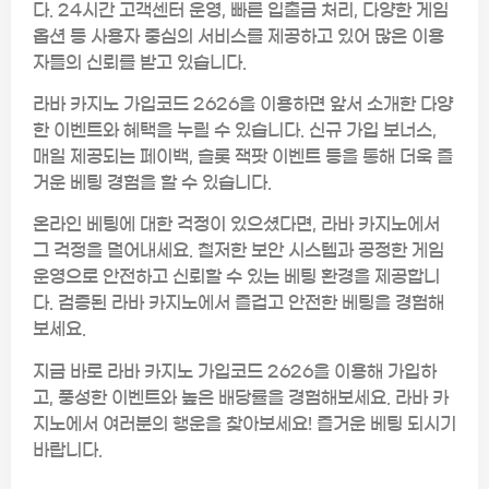
다. 24시간 고객센터 운영, 빠른 입출금 처리, 다양한 게임
옵션 등 사용자 중심의 서비스를 제공하고 있어 많은 이용
자들의 신뢰를 받고 있습니다.
라바 카지노 가입코드 2626을 이용하면 앞서 소개한 다양
한 이벤트와 혜택을 누릴 수 있습니다. 신규 가입 보너스,
매일 제공되는 페이백, 슬롯 잭팟 이벤트 등을 통해 더욱 즐
거운 베팅 경험을 할 수 있습니다.
온라인 베팅에 대한 걱정이 있으셨다면, 라바 카지노에서
그 걱정을 덜어내세요. 철저한 보안 시스템과 공정한 게임
운영으로 안전하고 신뢰할 수 있는 베팅 환경을 제공합니
다. 검증된 라바 카지노에서 즐겁고 안전한 베팅을 경험해
보세요.
지금 바로 라바 카지노 가입코드 2626을 이용해 가입하
고, 풍성한 이벤트와 높은 배당률을 경험해보세요. 라바 카
지노에서 여러분의 행운을 찾아보세요! 즐거운 베팅 되시기
바랍니다.