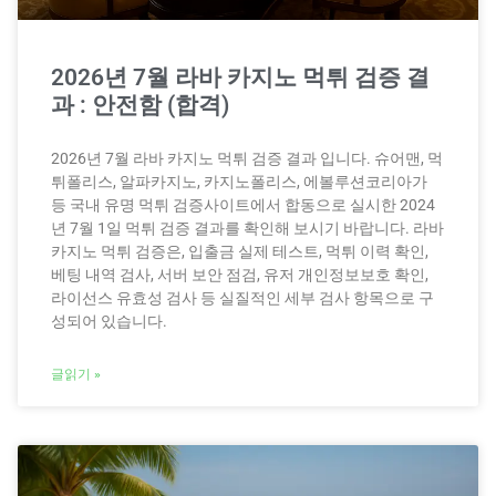
2026년 7월 라바 카지노 먹튀 검증 결
과 : 안전함 (합격)
2026년 7월 라바 카지노 먹튀 검증 결과 입니다. 슈어맨, 먹
튀폴리스, 알파카지노, 카지노폴리스, 에볼루션코리아가
등 국내 유명 먹튀 검증사이트에서 합동으로 실시한 2024
년 7월 1일 먹튀 검증 결과를 확인해 보시기 바랍니다. 라바
카지노 먹튀 검증은, 입출금 실제 테스트, 먹튀 이력 확인,
베팅 내역 검사, 서버 보안 점검, 유저 개인정보보호 확인,
라이선스 유효성 검사 등 실질적인 세부 검사 항목으로 구
성되어 있습니다.
글읽기 »