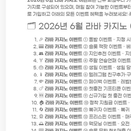
가지로 구성되어 있으며, 매일 참여 가능한 이벤트부
로 가입하고 아래의 모든 이벤트 혜택을 누려보세요! 
🗂️ 2026년 6월 라바 카지
🎉
라바 카지노 이벤트
① 돌발 이벤트 – 지정 시
🎰
라바 카지노 이벤트
② 슬롯 잭팟 이벤트 – 
👥
라바 카지노 이벤트
③ 지인추천 이벤트 – 지
🏅
라바 카지노 이벤트
④ 주말 연승연패 이벤트 
🎂
라바 카지노 이벤트
⑤ 생일 이벤트 – 생일 
📱
라바 카지노 이벤트
⑥ 텔레그램 친구추가·구독
💸
라바 카지노 이벤트
⑦ 페이백 이벤트 – 레벨별
🍗
라바 카지노 이벤트
⑧ 첫충전 기프티콘 이벤
🆕
라바 카지노 이벤트
⑨ 신규가입 첫 충전 이벤
🏠
라바 카지노 이벤트
⑩ 정착 지원금 이벤트 –
🔄
라바 카지노 이벤트
⑪ 복귀자 이벤트 – 복귀
🎡
라바 카지노 이벤트
⑫ 프리스핀 이벤트 – 매
🌅
라바 카지노 이벤트
⑬ 맥모닝 이벤트 – 오전
🎰
라바 카지노 이벤트
⑭ 슬롯 무한 첫&매충 이벤