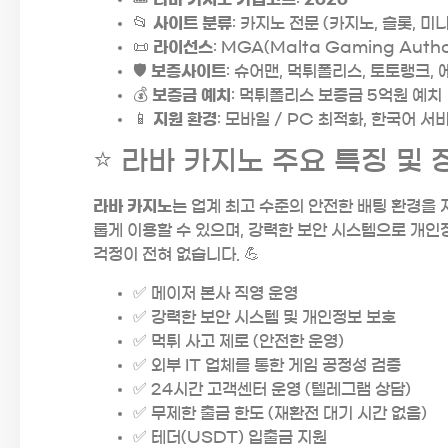
📂
사이트 분류
: 카지노 전문 (카지노, 슬롯, 미
📜
라이선스
: MGA(Malta Gaming Auth
🛡️
보증사이트
: 슈어맨, 먹튀폴리스, 토토랭크
💰
보증금 예치
: 먹튀폴리스 보증금 5억원 예치
📱
지원 환경
: 모바일 / PC 최적화, 한국어 서
⭐ 라바 카지노 주요 특징 및 
라바 카지노
는 업계 최고 수준의 안전한 배팅 환경을
롭게 이용할 수 있으며, 강력한 보안 시스템으로 개인
걱정이 전혀 없습니다. 💪
✅ 메이저 본사 직영 운영
✅ 강력한 보안 시스템 및 개인정보 보호
✅ 먹튀 사고 제로 (안전한 운영)
✅ 외부 IT 업체를 통한 게임 공정성 검증
✅ 24시간 고객센터 운영 (텔레그램 상담)
✅ 무제한 출금 한도 (재환전 대기 시간 없음)
✅ 테더(USDT) 입출금 지원