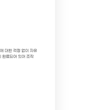
에 대한 걱정 없이 자유
지 완료되어 있어 조작