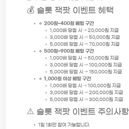
💰 슬롯 잭팟 이벤트 혜택
🔹
200원~400원 베팅 구간
1,000배 당첨 시 → 20,000원 지급
3,000배 당첨 시 → 50,000원 지급
5,000배 당첨 시 → 70,000원 지급
🔹
500원~900원 베팅 구간
1,000배 당첨 시 → 50,000원 지급
3,000배 당첨 시 → 100,000원 지급
5,000배 당첨 시 → 150,000원 지급
🔹
1,000원 이상 베팅 구간
1,000배 당첨 시 → 100,000원 지급
3,000배 당첨 시 → 200,000원 지급
5,000배 당첨 시 → 300,000원 지급
⚠️ 슬롯 잭팟 이벤트 주의사항
1일 1회만 참여 가능합니다.