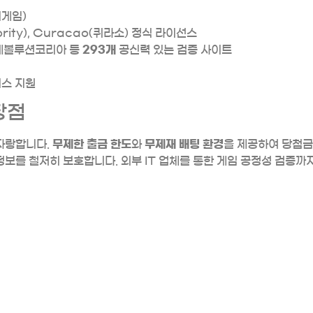
니게임)
ority), Curacao(퀴라소) 정식 라이선스
, 에볼루션코리아 등
293개
공신력 있는 검증 사이트
비스 지원
장점
 자랑합니다.
무제한 출금 한도
와
무제재 배팅 환경
을 제공하여 당첨금
정보를 철저히 보호합니다. 외부 IT 업체를 통한 게임 공정성 검증까