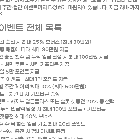
터 주간·월간 이벤트까지 다양하게 마련되어 있습니다. 지금
라바 카지

노 이벤트 전체 목록
간 충전 시 최대 25% 보너스 (최대 30만원)
베팅 배율에 따라 최대 30만원 지급
인 충전 횟수 및 누적 입금 달성 시 최대 100만원 지급
– 배민 쿠폰 + 치킨 기프티콘 제공
당일 5만 포인트 지급
 이벤트 – 최대 1만 포인트 지급
 주간 페이백 최대 10% (최대 500만원)
트 – 치킨·피자 기프티콘 증정
트 – 카지노 입금플러스 또는 슬롯 첫충전 20% 중 선택
 누적 입금액 달성 시 최대 100만 포인트 + 기프티콘
 첫충전 최대 40% 보너스
주 수·목 합산 입금 기준 최대 20만 포인트
 4~9시 충전 시 햄버거세트 증정
트 – 첫충 10%, 매충 5% 무제한 지급