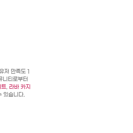
유저 만족도 1
커뮤니티로부터
이트
,
라바 카지
 있습니다.