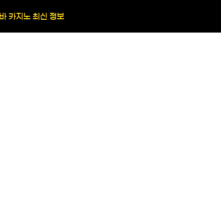
바 카지노 최신 정보