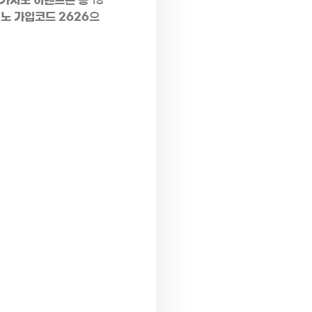
노 가입코드 2626
으