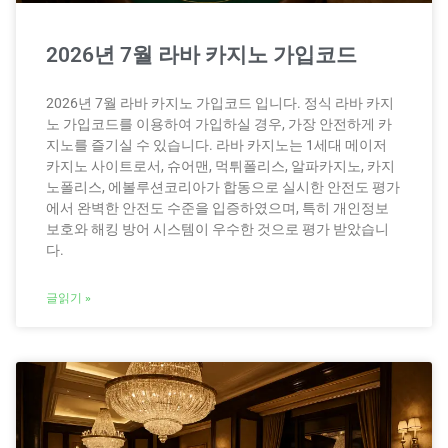
2026년 7월 라바 카지노 가입코드
2026년 7월 라바 카지노 가입코드 입니다. 정식 라바 카지
노 가입코드를 이용하여 가입하실 경우, 가장 안전하게 카
지노를 즐기실 수 있습니다. 라바 카지노는 1세대 메이저
카지노 사이트로서, 슈어맨, 먹튀폴리스, 알파카지노, 카지
노폴리스, 에볼루션코리아가 합동으로 실시한 안전도 평가
에서 완벽한 안전도 수준을 입증하였으며, 특히 개인정보
보호와 해킹 방어 시스템이 우수한 것으로 평가 받았습니
다.
글읽기 »