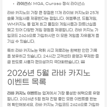
라이선스:
MGA, Curaso 정식 라이선스
라바 카지노의 가장 큰 장점은 11개 라이브 카지노와 25개
슬롯 게임사를 제공한다는 점입니다. 에볼루션, 드림게임,
WM카지노 등 업계 최고 품질의 게임사들과 파트너십을
맺고 있어 다양한 게임 경험을 제공합니다. 라바 카지노 가
입코드 2626으로 가입하시면 이 모든 게임을 자유롭게 즐
기실 수 있습니다.
특히 라바 카지노는 먹튀 사고 제로라는 완벽한 안전 기록
을 보유하고 있습니다. 24시간 고객센터 운영과 무제한 출
금 한도로 사용자 편의성까지 극대화했습니다. 🎰
2026년 5월 라바 카지노
이벤트 목록
라바 카지노 이벤트
는 업계에서 가장 풍성한 혜택으로 유명
합니다. 2026년 5월 현재 진행 중인 모든 이벤트를 한눈
에 확인해보세요. 라바 카지노 가입코드 2626으로 가입하