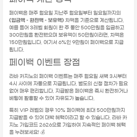
페이백은 매주 월요일 지난주 월요일부터 일요일까지의
(입금액 – 환전액 – 보유액)
차액을 기준으로 계산됩니다.
예를 들어 3레벨 회원이 한 주 동안 500만원을 입금하고
300만원을 환전했으며 보유액이 50만원이라면, 차액은
150만원입니다. 여기서 6%인 9만원이 페이백으로 지급
됩니다.
페이백 이벤트 장점
라바 카지노의 페이백 이벤트는 매주 월요일 새벽 3시부터
4시 사이에 자동으로 지급됩니다. 별도의 신청 절차가 필요
없어 매우 편리합니다. 지급받은 페이백은 즉시 환전하거나
베팅에 활용할 수 있어 자유도가 높습니다.
특히 VIP 레벨의 경우 10% 페이백에 최대 500만원까지
지급받을 수 있어 대박 혜택이라고 할 수 있습니다. 라바 카
지노 가입코드 2626으로 가입하여 지속적인 페이백 혜택
을 누려보세요! 💰