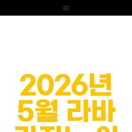
2026년
5월 라바