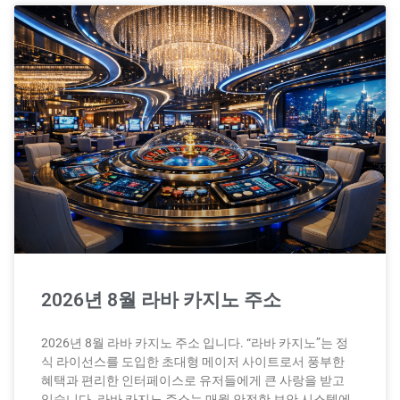
2026년 8월 라바 카지노 주소
2026년 8월 라바 카지노 주소 입니다. “라바 카지노”는 정
식 라이선스를 도입한 초대형 메이저 사이트로서 풍부한
혜택과 편리한 인터페이스로 유저들에게 큰 사랑을 받고
있습니다. 라바 카지노 주소는 매월 안전한 보안 시스템에