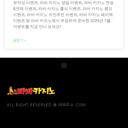
뷰작성 이벤트, 라바 카지노 생일 이벤트, 라바 카지노 연승
&연패 이벤트, 라바 카지노 출석 이벤트, 라바 카지노 콤프
이벤트, 라바 카지노 지인추천 이벤트, 라바 카지노 페이백
이벤트 등 라바 카지노에서 푸짐하게 준비한 2026년 7월
이벤트를 지금 만나 보세요!
글읽기 »
ALL RIGHT RESERVED @ 라바주소.COM