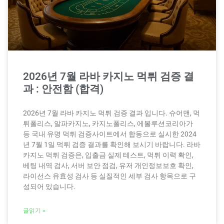
2026년 7월 라바 카지노 먹튀 검증 결
과 : 안전함 (합격)
2026년 7월 라바 카지노 먹튀 검증 결과 입니다. 슈어맨, 먹
튀폴리스, 알파카지노, 카지노폴리스, 에볼루션코리아가
등 국내 유명 먹튀 검증사이트에서 합동으로 실시한 2024
년 7월 1일 먹튀 검증 결과를 확인해 보시기 바랍니다. 라바
카지노 먹튀 검증은, 입출금 실제 테스트, 먹튀 이력 확인,
베팅 내역 검사, 서버 보안 점검, 유저 개인정보보호 확인,
라이선스 유효성 검사 등 실질적인 세부 검사 항목으로 구
성되어 있습니다.
글읽기 »