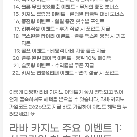
슬롯 무한 첫&매충 이벤트
– 무제한 충전 보너스
카지노 롤링왕 이벤트
– 롤링별 입금액 대비 보너스
충전왕 이벤트
– 일일 충전 횟수별 포인트
리뷰작성 이벤트
– 후기 작성 시 포인트 지급
맥스윈을 잡아라 이벤트
– 슬롯 맥스윈 당첨 시 기프
티콘
콤프 이벤트
– 베팅액 대비 자동 콤프 지급
슬롯 일일 페이백 이벤트
– 당일 10% 페이백
슬롯왕 이벤트
– 수익률별 쿠폰 지급
카지노 연승&연패 이벤트
– 연속 성공 시 포인트
.
이렇게 다양한 라바 카지노 이벤트가 상시 진행되고 있어
언제 접속하셔도 혜택을 받으실 수 있습니다. 라바 카지노
가입코드 2626으로 지금 바로 가입하여 이벤트 혜택을 누
려보세요! 💎
라바 카지노 주요 이벤트 1: