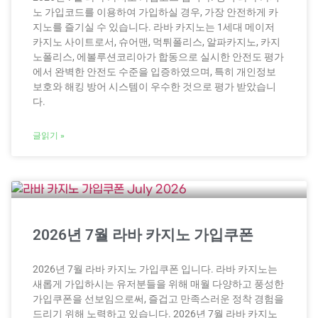
노 가입코드를 이용하여 가입하실 경우, 가장 안전하게 카
지노를 즐기실 수 있습니다. 라바 카지노는 1세대 메이저
카지노 사이트로서, 슈어맨, 먹튀폴리스, 알파카지노, 카지
노폴리스, 에볼루션코리아가 합동으로 실시한 안전도 평가
에서 완벽한 안전도 수준을 입증하였으며, 특히 개인정보
보호와 해킹 방어 시스템이 우수한 것으로 평가 받았습니
다.
글읽기 »
2026년 7월 라바 카지노 가입쿠폰
2026년 7월 라바 카지노 가입쿠폰 입니다. 라바 카지노는
새롭게 가입하시는 유저분들을 위해 매월 다양하고 풍성한
가입쿠폰을 선보임으로써, 즐겁고 만족스러운 정착 경험을
드리기 위해 노력하고 있습니다. 2026년 7월 라바 카지노