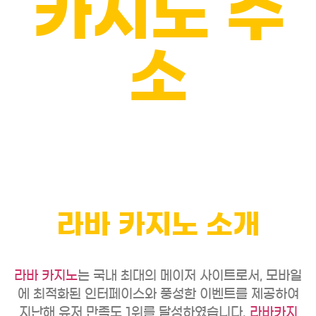
카지노 주
소
라바 카지노 소개
라바 카지노
는 국내 최대의 메이저 사이트로서, 모바일
에 최적화된 인터페이스와 풍성한 이벤트를 제공하여
지난해 유저 만족도 1위를 달성하였습니다.
라바카지