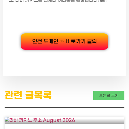
요. 라바 카지노는 언제나 여러분을 환영합니다! 🎰✨
안전 도메인 ☜ 바로가기 클릭
관련 글목록
모든글 보기