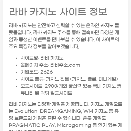
라바 카지노 사이트 정보
라바 카지노는 안전하고 신뢰할 수 있는 온라인 카지노 플
랫폼입니다. 라바 카지노 주소를 통해 접속하면 다양한 게
임과 풍성한 이벤트를 만나보실 수 있습니다. 이 사이트의
주요 특징과 정보를 알아보겠습니다.
사이트명: 라바 카지노
홈페이지 주소: 라바주소.com
가입코드: 2626
사이트 분류: 카지노 전문 (카지노, 슬롯, 미니게임)
보증사이트: 290여개의 공신력 있는 국내 카지노 커
뮤니티 및 먹튀 검증사이트
라바 카지노는 다양한 게임을 제공합니다. 카지노 게임으로
는 Evolution, DREAMGAMING, WM 카지노 등 유
명 브랜드의 게임을 즐길 수 있습니다. 슬롯 게임도
PRAGMATIC PLAY, Microgaming 등 인기 있는 게