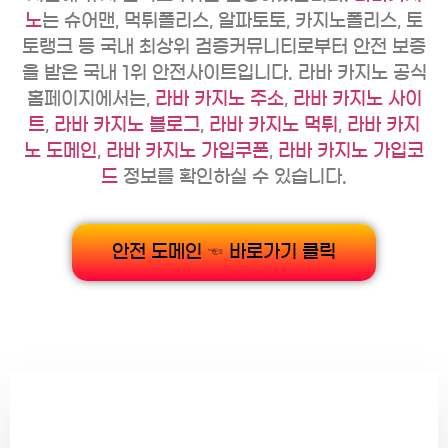
노
는 슈어맨, 먹튀폴리스, 알파토토, 카지노폴리스, 토
토랭크 등 국내 최상위 검증커뮤니티로부터 안전 보증
을 받은 국내 1위 안전사이트입니다. 라바 카지노 공식
홈페이지에서는,
라바 카지노 주소
,
라바 카지노 사이
트
,
라바 카지노 블로그
,
라바 카지노 먹튀
,
라바 카지
노 도메인
,
라바 카지노 가입쿠폰
,
라바 카지노 가입코
드
정보를 확인하실 수 있습니다.
안전 도메인 ☜ 바로가기 클릭