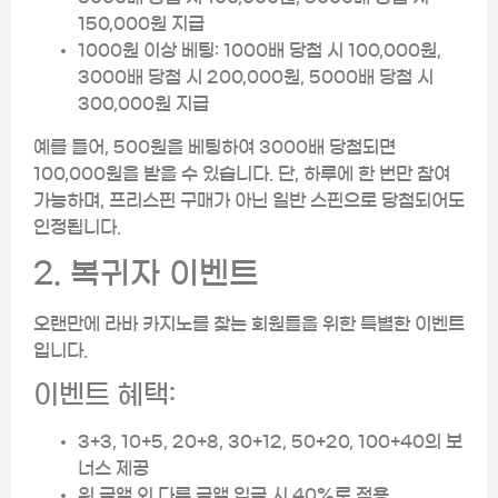
150,000원 지급
1000원 이상 베팅: 1000배 당첨 시 100,000원,
3000배 당첨 시 200,000원, 5000배 당첨 시
300,000원 지급
예를 들어, 500원을 베팅하여 3000배 당첨되면
100,000원을 받을 수 있습니다. 단, 하루에 한 번만 참여
가능하며, 프리스핀 구매가 아닌 일반 스핀으로 당첨되어도
인정됩니다.
2. 복귀자 이벤트
오랜만에 라바 카지노를 찾는 회원들을 위한 특별한 이벤트
입니다.
이벤트 혜택:
3+3, 10+5, 20+8, 30+12, 50+20, 100+40의 보
너스 제공
위 금액 외 다른 금액 입금 시 40%로 적용