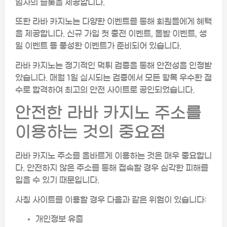
임사의 슬롯을 제공합니다.
또한 라바 카지노는 다양한 이벤트를 통해 회원들에게 혜택
을 제공합니다. 신규 가입 첫 충전 이벤트, 돌발 이벤트, 생
일 이벤트 등 풍성한 이벤트가 준비되어 있습니다.
라바 카지노는 정기적인 먹튀 검증을 통해 안전성을 인정받
았습니다. 매월 1일 실시되는 검증에서 모든 항목 우수한 점
수로 합격하여 최고의 안전 사이트로 공인되었습니다.
안전한 라바 카지노 주소를
이용하는 것의 중요점
라바 카지노 주소를 올바르게 이용하는 것은 매우 중요합니
다. 안전하지 않은 주소를 통해 접속할 경우 심각한 피해를
입을 수 있기 때문입니다.
사칭 사이트를 이용할 경우 다음과 같은 위험이 있습니다:
개인정보 유출