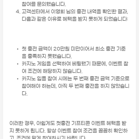
참여를 문의했습니다.
고객센터에서 이영희 님의 충전 내역을 확인한 결과,
다음과 같은 이유로 혜택을 받지 못하게 되었습니다:
첫 충전 금액이 20만원 미만이어서 최소 충전 기준
을 충족하지 못했습니다.
카지노 게임을 선택하여 베팅했기 때문에, 이벤트 참
여 조건에 해당하지 않습니다.
카지노 입플 참여 시에는 두 번째 충전 금액 기준으로
참여해야 하는데, 아직 두 번째 충전을 하지 않았습니
다.
이러한 경우, 아쉽게도 첫충전 기프티콘 이벤트 혜택을 받
지 못하게 됩니다. 항상 이벤트 참여 조건을 꼼꼼히 확인하
고, 조건에 맞게 참여하시기 바랍니다.