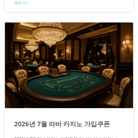
글읽기 »
2026년 7월 라바 카지노 가입쿠폰