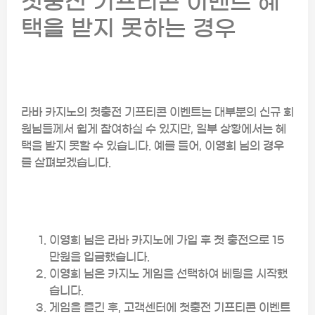
첫충전 기프티콘 이벤트 혜
택을 받지 못하는 경우
라바 카지노의 첫충전 기프티콘 이벤트는 대부분의 신규 회
원님들께서 쉽게 참여하실 수 있지만, 일부 상황에서는 혜
택을 받지 못할 수 있습니다. 예를 들어, 이영희 님의 경우
를 살펴보겠습니다.
이영희 님은 라바 카지노에 가입 후 첫 충전으로 15
만원을 입금했습니다.
이영희 님은 카지노 게임을 선택하여 베팅을 시작했
습니다.
게임을 즐긴 후, 고객센터에 첫충전 기프티콘 이벤트