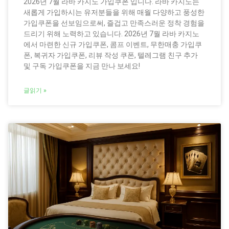
2026년 7월 라바 카지노 가입쿠폰 입니다. 라바 카지노는
새롭게 가입하시는 유저분들을 위해 매월 다양하고 풍성한
가입쿠폰을 선보임으로써, 즐겁고 만족스러운 정착 경험을
드리기 위해 노력하고 있습니다. 2026년 7월 라바 카지노
에서 마련한 신규 가입쿠폰, 콤프 이벤트, 무한매충 가입쿠
폰, 복귀자 가입쿠폰, 리뷰 작성 쿠폰, 텔레그램 친구 추가
및 구독 가입쿠폰을 지금 만나 보세요!
글읽기 »