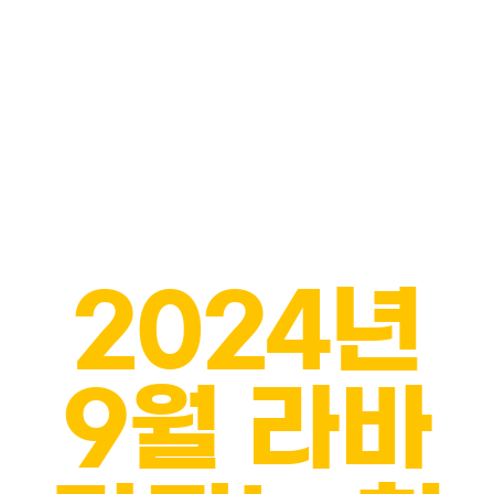
2024년
9월 라바