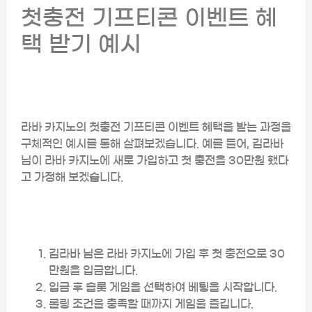
첫충전 기프티콘 이벤트 혜
택 받기 예시
라바 카지노의 첫충전 기프티콘 이벤트 혜택을 받는 과정을
구체적인 예시를 통해 살펴보겠습니다. 예를 들어, 김라바
님이 라바 카지노에 새로 가입하고 첫 충전을 30만원 했다
고 가정해 보겠습니다.
김라바 님은 라바 카지노에 가입 후 첫 충전으로 30
만원을 입금합니다.
입금 후 슬롯 게임을 선택하여 베팅을 시작합니다.
롤링 조건을 충족할 때까지 게임을 즐깁니다.