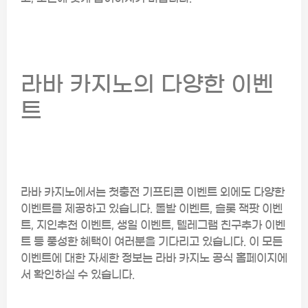
라바 카지노의 다양한 이벤
트
라바 카지노에서는 첫충전 기프티콘 이벤트 외에도 다양한
이벤트를 제공하고 있습니다. 돌발 이벤트, 슬롯 잭팟 이벤
트, 지인추천 이벤트, 생일 이벤트, 텔레그램 친구추가 이벤
트 등 풍성한 혜택이 여러분을 기다리고 있습니다. 이 모든
이벤트에 대한 자세한 정보는 라바 카지노 공식 홈페이지에
서 확인하실 수 있습니다.