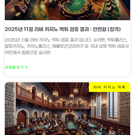
2025년 11월 라바 카지노 먹튀 검증 결과 : 안전함 (합격)
2025년 11월 라바 카지노 먹튀 검증 결과 입니다. 슈어맨, 먹튀폴리스,
알파카지노, 카지노폴리스, 에볼루션코리아가 등 국내 유명 먹튀 검증사
이트에서 합동으로 실시한
상세글 읽기 »
라바 카지노 먹튀