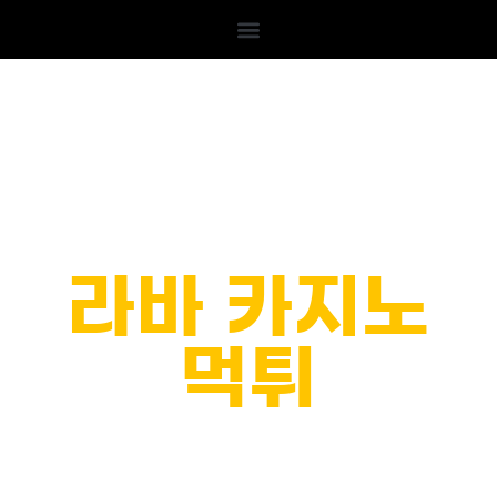
라바 카지노
먹튀