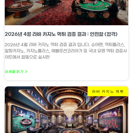
2026년 4월 라바 카지노 먹튀 검증 결과 : 안전함 (합격)
2026년 4월 라바 카지노 먹튀 검증 결과 입니다. 슈어맨, 먹튀폴리스,
알파카지노, 카지노폴리스, 에볼루션코리아가 등 국내 유명 먹튀 검증사
이트에서 합동으로 실시한
상세글 읽기 »
라바 카지노 먹튀