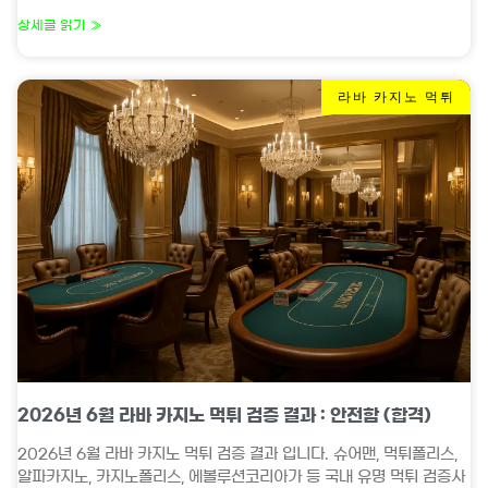
상세글 읽기 »
라바 카지노 먹튀
2026년 6월 라바 카지노 먹튀 검증 결과 : 안전함 (합격)
2026년 6월 라바 카지노 먹튀 검증 결과 입니다. 슈어맨, 먹튀폴리스,
알파카지노, 카지노폴리스, 에볼루션코리아가 등 국내 유명 먹튀 검증사