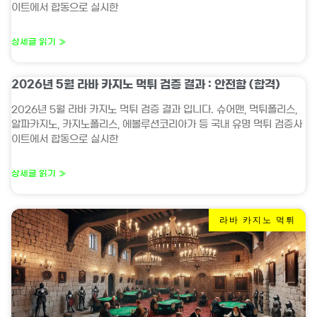
이트에서 합동으로 실시한
상세글 읽기 »
2026년 5월 라바 카지노 먹튀 검증 결과 : 안전함 (합격)
2026년 5월 라바 카지노 먹튀 검증 결과 입니다. 슈어맨, 먹튀폴리스,
알파카지노, 카지노폴리스, 에볼루션코리아가 등 국내 유명 먹튀 검증사
이트에서 합동으로 실시한
상세글 읽기 »
라바 카지노 먹튀