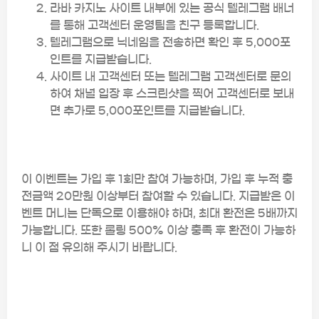
라바 카지노 사이트 내부에 있는 공식 텔레그램 배너
를 통해 고객센터 운영팀을 친구 등록합니다.
텔레그램으로 닉네임을 전송하면 확인 후 5,000포
인트를 지급받습니다.
사이트 내 고객센터 또는 텔레그램 고객센터로 문의
하여 채널 입장 후 스크린샷을 찍어 고객센터로 보내
면 추가로 5,000포인트를 지급받습니다.
이 이벤트는 가입 후 1회만 참여 가능하며, 가입 후 누적 충
전금액 20만원 이상부터 참여할 수 있습니다. 지급받은 이
벤트 머니는 단독으로 이용해야 하며, 최대 환전은 5배까지
가능합니다. 또한 롤링 500% 이상 충족 후 환전이 가능하
니 이 점 유의해 주시기 바랍니다.