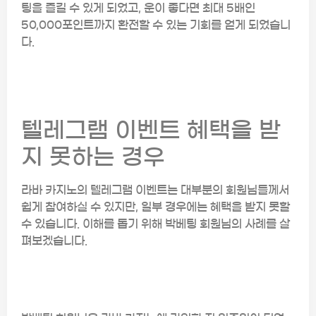
팅을 즐길 수 있게 되었고, 운이 좋다면 최대 5배인
50,000포인트까지 환전할 수 있는 기회를 얻게 되었습니
다.
텔레그램 이벤트 혜택을 받
지 못하는 경우
라바 카지노의 텔레그램 이벤트는 대부분의 회원님들께서
쉽게 참여하실 수 있지만, 일부 경우에는 혜택을 받지 못할
수 있습니다. 이해를 돕기 위해 박베팅 회원님의 사례를 살
펴보겠습니다.