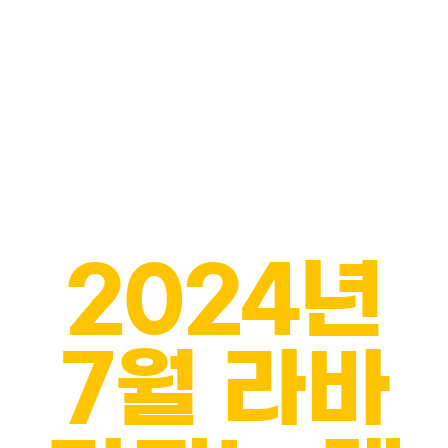
2024년
7월 라바