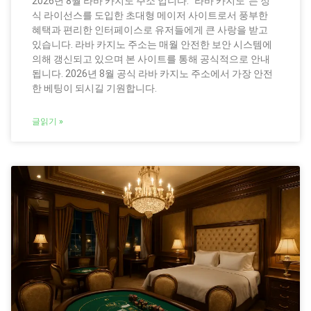
2026년 8월 라바 카지노 주소 입니다. “라바 카지노”는 정
식 라이선스를 도입한 초대형 메이저 사이트로서 풍부한
혜택과 편리한 인터페이스로 유저들에게 큰 사랑을 받고
있습니다. 라바 카지노 주소는 매월 안전한 보안 시스템에
의해 갱신되고 있으며 본 사이트를 통해 공식적으로 안내
됩니다. 2026년 8월 공식 라바 카지노 주소에서 가장 안전
한 베팅이 되시길 기원합니다.
글읽기 »