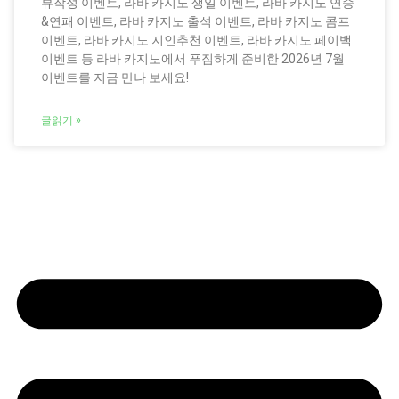
뷰작성 이벤트, 라바 카지노 생일 이벤트, 라바 카지노 연승
&연패 이벤트, 라바 카지노 출석 이벤트, 라바 카지노 콤프
이벤트, 라바 카지노 지인추천 이벤트, 라바 카지노 페이백
이벤트 등 라바 카지노에서 푸짐하게 준비한 2026년 7월
이벤트를 지금 만나 보세요!
글읽기 »