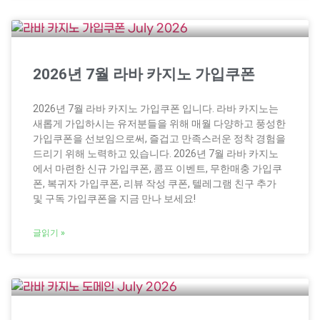
2026년 7월 라바 카지노 가입쿠폰
2026년 7월 라바 카지노 가입쿠폰 입니다. 라바 카지노는
새롭게 가입하시는 유저분들을 위해 매월 다양하고 풍성한
가입쿠폰을 선보임으로써, 즐겁고 만족스러운 정착 경험을
드리기 위해 노력하고 있습니다. 2026년 7월 라바 카지노
에서 마련한 신규 가입쿠폰, 콤프 이벤트, 무한매충 가입쿠
폰, 복귀자 가입쿠폰, 리뷰 작성 쿠폰, 텔레그램 친구 추가
및 구독 가입쿠폰을 지금 만나 보세요!
글읽기 »