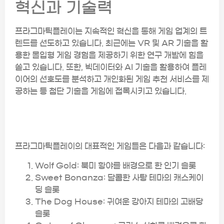
혁신과 기술력
프라그마틱플레이는 지속적인 혁신을 통해 게임 업계의 트
렌드를 선도하고 있습니다. 최근에는 VR 및 AR 기술을 활
용한 몰입형 게임 경험을 제공하기 위한 연구 개발에 힘을
쏟고 있습니다. 또한, 빅데이터와 AI 기술을 활용하여 플레
이어의 선호도를 분석하고 개인화된 게임 추천 서비스를 제
공하는 등 첨단 기술을 게임에 접목시키고 있습니다.
프라그마틱플레이의 대표적인 게임들은 다음과 같습니다:
Wolf Gold: 북미 황야를 배경으로 한 인기 슬롯
Sweet Bonanza: 달콤한 사탕 테마의 캐스케이
딩 슬롯
The Dog House: 귀여운 강아지 테마의 고배당
슬롯