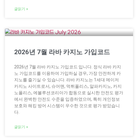
글읽기 »
2026년 7월 라바 카지노 가입코드
2026년 7월 라바 카지노 가입코드 입니다. 정식 라바 카지
노 가입코드를 이용하여 가입하실 경우, 가장 안전하게 카
지노를 즐기실 수 있습니다. 라바 카지노는 1세대 메이저
카지노 사이트로서, 슈어맨, 먹튀폴리스, 알파카지노, 카지
노폴리스, 에볼루션코리아가 합동으로 실시한 안전도 평가
에서 완벽한 안전도 수준을 입증하였으며, 특히 개인정보
보호와 해킹 방어 시스템이 우수한 것으로 평가 받았습니
다.
글읽기 »