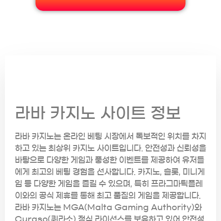
라바 카지노 사이트 정보
라바 카지노는 온라인 베팅 시장에서 독보적인 위치를 차지
하고 있는 최상위 카지노 사이트입니다. 안전성과 신뢰성을
바탕으로 다양한 게임과 풍성한 이벤트를 제공하여 유저들
에게 최고의 베팅 경험을 선사합니다. 카지노, 슬롯, 미니게
임 등 다양한 게임을 즐길 수 있으며, 특히 프라그마틱플레
이와의 공식 제휴를 통해 최고 품질의 게임을 제공합니다.
라바 카지노는 MGA(Malta Gaming Authority)와
Curaso(퀴라소) 정식 라이선스를 보유하고 있어 안전성