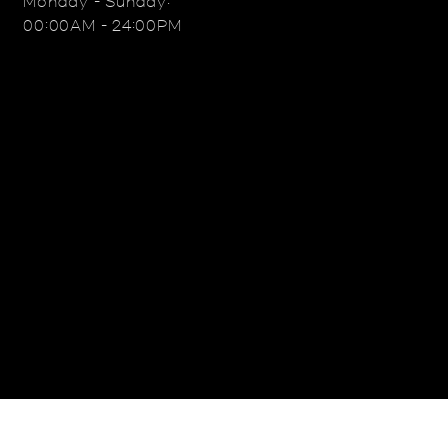
Monday - Sunday:
00:00AM - 24:00PM