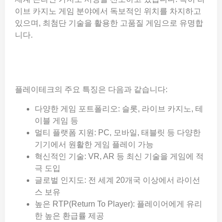
이브 카지노 게임 분야에서 독보적인 위치를 차지하고
있으며, 최첨단 기술을 활용한 고품질 게임으로 유명합
니다.
플레이테크의 주요 특징은 다음과 같습니다:
다양한 게임 포트폴리오: 슬롯, 라이브 카지노, 테
이블 게임 등
멀티 플랫폼 지원: PC, 모바일, 태블릿 등 다양한
기기에서 원활한 게임 플레이 가능
혁신적인 기술: VR, AR 등 최신 기술을 게임에 적
극 도입
글로벌 인지도: 전 세계 20개국 이상에서 라이선
스 보유
높은 RTP(Return To Player): 플레이어에게 유리
한 높은 환급률 제공