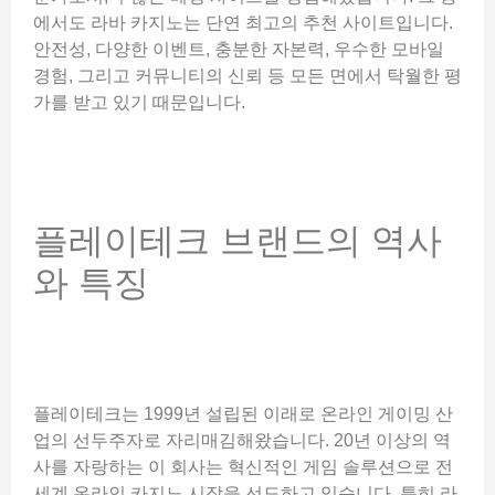
에서도 라바 카지노는 단연 최고의 추천 사이트입니다.
안전성, 다양한 이벤트, 충분한 자본력, 우수한 모바일
경험, 그리고 커뮤니티의 신뢰 등 모든 면에서 탁월한 평
가를 받고 있기 때문입니다.
플레이테크 브랜드의 역사
와 특징
플레이테크는 1999년 설립된 이래로 온라인 게이밍 산
업의 선두주자로 자리매김해왔습니다. 20년 이상의 역
사를 자랑하는 이 회사는 혁신적인 게임 솔루션으로 전
세계 온라인 카지노 시장을 선도하고 있습니다. 특히 라