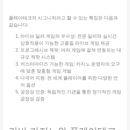
플레이테크의 시그니처라고 할 수 있는 특징은 다음과
같습니다:
라이브 딜러 게임의 우수성: 전문 딜러와 실시간
상호작용이 가능한 고품질 라이브 게임 제공
프로그레시브 잭팟: 여러 게임에 걸쳐 연동되는 대
규모 잭팟 시스템
커스터마이즈 가능한 게임: 카지노 운영자의 요구
에 맞춘 맞춤형 게임 개발
다국어 지원: 전 세계 플레이어를 위한 다양한 언
어 옵션
공정성 인증: 독립적인 기관을 통한 정기적인 게임
공정성 검증