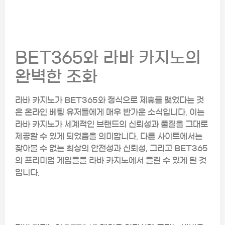
BET365와 라바 카지노의
완벽한 조화
라바 카지노가 BET365와 정식으로 제휴를 맺었다는 것
은 온라인 베팅 유저들에게 매우 반가운 소식입니다. 이는
라바 카지노가 세계적인 브랜드의 신뢰성과 품질을 그대로
제공할 수 있게 되었음을 의미합니다. 다른 사이트에서는
찾아볼 수 없는 최상의 안전성과 신뢰성, 그리고 BET365
의 프리미엄 게임들을 라바 카지노에서 즐길 수 있게 된 것
입니다.