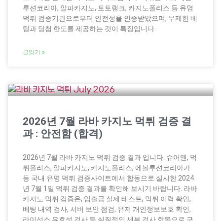
루션코리아, 알파카지노, 토토랭크, 카지노폴리스 등 유명
먹튀 검증기관으로부터 안전성을 인증받았으며, 무제한 베
팅과 당첨 한도를 제공하는 것이 특징입니다.
글읽기 »
2026년 7월 라바 카지노 먹튀 검증 결
과 : 안전함 (합격)
2026년 7월 라바 카지노 먹튀 검증 결과 입니다. 슈어맨, 먹
튀폴리스, 알파카지노, 카지노폴리스, 에볼루션코리아가
등 국내 유명 먹튀 검증사이트에서 합동으로 실시한 2024
년 7월 1일 먹튀 검증 결과를 확인해 보시기 바랍니다. 라바
카지노 먹튀 검증은, 입출금 실제 테스트, 먹튀 이력 확인,
베팅 내역 검사, 서버 보안 점검, 유저 개인정보보호 확인,
라이선스 유효성 검사 등 실질적인 세부 검사 항목으로 구