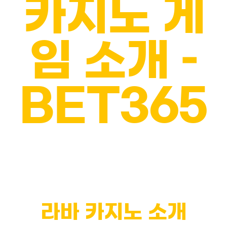
카지노 게
임 소개 –
BET365
라바 카지노 소개