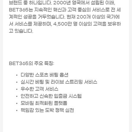
브랜드 중 하나입니다. 2000년 영국에서 설립된 이래,
BET365는 지속적인 혁신과 고객 중심의 서비스로 전 세
계적인 성공을 거두었습니다. 현재 200개 이상의 국가에
서 서비스를 제공하며, 4,500만 명 이상의 고객을 보유하
고 있습니다.
BET365의 주요 특징:
다양한 스포츠 베팅 옵션
실시간 베팅 및 라이브 스트리밍 서비스
우수한 고객 서비스
안전하고 신속한 입출금 시스템
모바일 최적화된 플랫폼
책임감 있는 도박 정책 실천