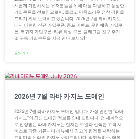
새롭게 가입하시는 유저분들을 위해 매월 다양하고 풍성한
가입쿠폰을 선보임으로써, 즐겁고 만족스러운 정착 경험을
드리기 위해 노력하고 있습니다. 2026년 7월 라바 카지노
에서 마련한 신규 가입쿠폰, 콤프 이벤트, 무한매충 가입쿠
폰, 복귀자 가입쿠폰, 리뷰 작성 쿠폰, 텔레그램 친구 추가
및 구독 가입쿠폰을 지금 만나 보세요!
글읽기 »
2026년 7월 라바 카지노 도메인
2026년 7월 라바 카지노 도메인 입니다. 가장 안전한 “라바
카지노”의 최신 도메인 정보를 안내 드립니다. 전 세계적으
로 인정받는 라바 카지노는 철저한 보안과 신속한 고객 서
비스로 각종 커뮤니티 리뷰에서 최고의 평점을 자랑하는
프리미엄 온라인 카지노 사이트입니다. 먹튀폴리스, 에볼