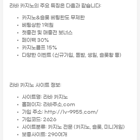
라바 카지노의 주요 특징은 다음과 같습니다:
카지노&슬롯 베팅한도 무제한
베팅상한 1억원
첫충전 및 매충전 보너스
페이백 30%
카지노콤프 15%
다양한 이벤트 (신규가입, 돌발, 생일, 슬롯왕 등)
라바 카지노 사이트 정보:
사이트명: 라바 카지노
홈페이지: 라바주소.com
가입 주소: http://lv-9955.com/
가입코드: 2626
사이트분류: 카지노 전문 (카지노, 슬롯, 미니게임)
보증사이트: 290여개