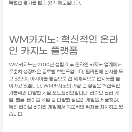
탁월한 평가를 받고 있기 때문입니다.
WM카지노: 혁신적인 온라
인 카지노 플랫폼
WM카지노는 2010년 설립 이후 온라인 카지노 업계에서
꾸준히 성장해온 글로벌 브랜드입니다. 필리핀에 본사를 두
고 있으며, 아시아를 중심으로 전 세계적으로 인지도를 높
여가고 있습니다. WM카지노의 가장 큰 장점은 혁신적인
기술력과 다양한 게임 포트폴리오입니다. 라이브 딜러 게
임, 슬롯, 테이블 게임 등 다양한 장르의 게임을 제공하며,
특히 라이브 바카라 게임에서 독보적인 위치를 차지하고 있
습니다.