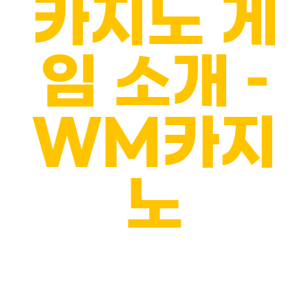
카지노 게
임 소개 –
WM카지
노