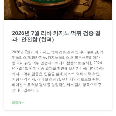
2026년 7월 라바 카지노 먹튀 검증 결
과 : 안전함 (합격)
2026년 7월 라바 카지노 먹튀 검증 결과 입니다. 슈어맨, 먹
튀폴리스, 알파카지노, 카지노폴리스, 에볼루션코리아가
등 국내 유명 먹튀 검증사이트에서 합동으로 실시한 2024
년 7월 1일 먹튀 검증 결과를 확인해 보시기 바랍니다. 라바
카지노 먹튀 검증은, 입출금 실제 테스트, 먹튀 이력 확인,
베팅 내역 검사, 서버 보안 점검, 유저 개인정보보호 확인,
라이선스 유효성 검사 등 실질적인 세부 검사 항목으로 구
성되어 있습니다.
글읽기 »