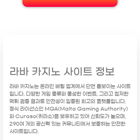
라바 카지노 사이트 정보
라바 카지노는 온라인 베팅 업계에서 단연 돋보이는 사이트
입니다. 다양한 게임 종류와 풍성한 이벤트, 그리고 철저한
먹튀 검증 결과로 안전성이 입증된 최고의 플랫폼입니다.
정식 라이선스인 MGA(Malta Gaming Authority)
와 Curaso(퀴라소)를 보유하고 있어 신뢰도가 높으며,
290여 개의 공신력 있는 커뮤니티에서 보증하는 안전한
사이트입니다.