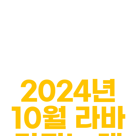
2024년
10월 라바