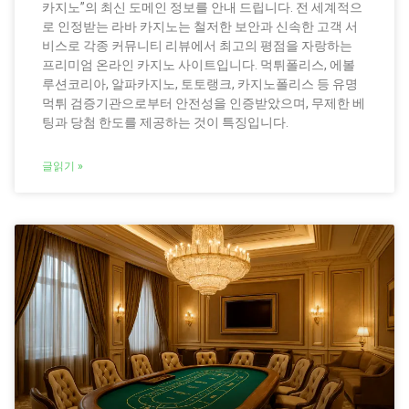
카지노”의 최신 도메인 정보를 안내 드립니다. 전 세계적으
로 인정받는 라바 카지노는 철저한 보안과 신속한 고객 서
비스로 각종 커뮤니티 리뷰에서 최고의 평점을 자랑하는
프리미엄 온라인 카지노 사이트입니다. 먹튀폴리스, 에볼
루션코리아, 알파카지노, 토토랭크, 카지노폴리스 등 유명
먹튀 검증기관으로부터 안전성을 인증받았으며, 무제한 베
팅과 당첨 한도를 제공하는 것이 특징입니다.
글읽기 »