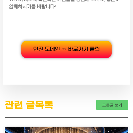
함께하시기를 바랍니다!
안전 도메인 ☜ 바로가기 클릭
관련 글목록
모든글 보기