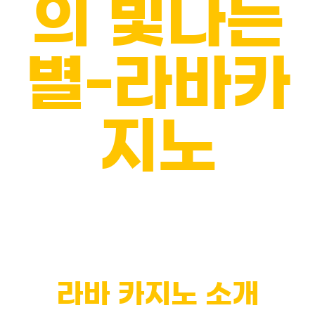
의 빛나는
별-라바카
지노
라바 카지노 소개