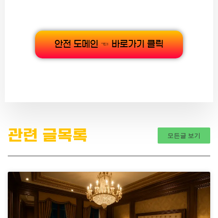
안전 도메인 ☜ 바로가기 클릭
관련 글목록
모든글 보기