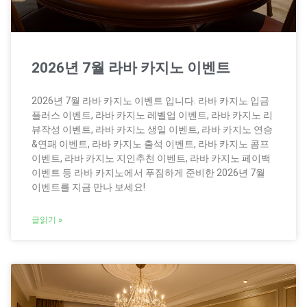
2026년 7월 라바 카지노 이벤트
2026년 7월 라바 카지노 이벤트 입니다. 라바 카지노 입금
플러스 이벤트, 라바 카지노 레벨업 이벤트, 라바 카지노 리
뷰작성 이벤트, 라바 카지노 생일 이벤트, 라바 카지노 연승
&연패 이벤트, 라바 카지노 출석 이벤트, 라바 카지노 콤프
이벤트, 라바 카지노 지인추천 이벤트, 라바 카지노 페이백
이벤트 등 라바 카지노에서 푸짐하게 준비한 2026년 7월
이벤트를 지금 만나 보세요!
글읽기 »