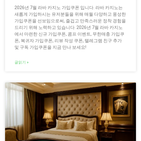
2026년 7월 라바 카지노 가입쿠폰 입니다. 라바 카지노는
새롭게 가입하시는 유저분들을 위해 매월 다양하고 풍성한
가입쿠폰을 선보임으로써, 즐겁고 만족스러운 정착 경험을
드리기 위해 노력하고 있습니다. 2026년 7월 라바 카지노
에서 마련한 신규 가입쿠폰, 콤프 이벤트, 무한매충 가입쿠
폰, 복귀자 가입쿠폰, 리뷰 작성 쿠폰, 텔레그램 친구 추가
및 구독 가입쿠폰을 지금 만나 보세요!
글읽기 »