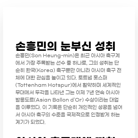
손흥민의 눈부신 성취
손흥민(Son Heung-min)은 최근 아시아 축구계
에서 가장 주목받는 선수 중 하나로, 그의 성취는 단
순히 한국(Korea) 축구뿐만 아니라 아시아 축구 전
체에 대한 관심을 높이고 있다. 토트넘 홋스퍼
(Tottenham Hotspur)에서 활약하며 세계적인
무대에서 두각을 나타낸 그는 이제 7년 연속 아시아
발롱도르(Asian Ballon d’Or) 수상이라는 대업
을 이루었다. 이 기록은 단순히 개인적인 성공을 넘어
서 아시아 축구의 수준을 국제적으로 인정받게 하는
계기가 되었다.