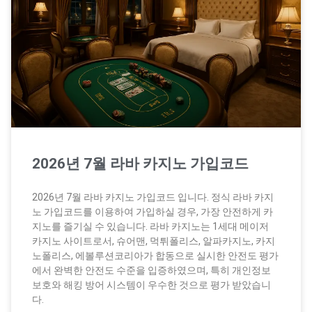
2026년 7월 라바 카지노 가입코드
2026년 7월 라바 카지노 가입코드 입니다. 정식 라바 카지
노 가입코드를 이용하여 가입하실 경우, 가장 안전하게 카
지노를 즐기실 수 있습니다. 라바 카지노는 1세대 메이저
카지노 사이트로서, 슈어맨, 먹튀폴리스, 알파카지노, 카지
노폴리스, 에볼루션코리아가 합동으로 실시한 안전도 평가
에서 완벽한 안전도 수준을 입증하였으며, 특히 개인정보
보호와 해킹 방어 시스템이 우수한 것으로 평가 받았습니
다.