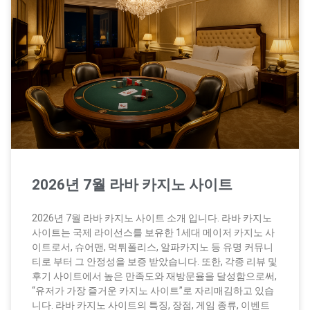
2026년 7월 라바 카지노 사이트
2026년 7월 라바 카지노 사이트 소개 입니다. 라바 카지노
사이트는 국제 라이선스를 보유한 1세대 메이저 카지노 사
이트로서, 슈어맨, 먹튀폴리스, 알파카지노 등 유명 커뮤니
티로 부터 그 안정성을 보증 받았습니다. 또한, 각종 리뷰 및
후기 사이트에서 높은 만족도와 재방문율을 달성함으로써,
“유저가 가장 즐거운 카지노 사이트”로 자리매김하고 있습
니다. 라바 카지노 사이트의 특징, 장점, 게임 종류, 이벤트