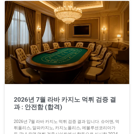
2026년 7월 라바 카지노 먹튀 검증 결
과 : 안전함 (합격)
2026년 7월 라바 카지노 먹튀 검증 결과 입니다. 슈어맨, 먹
튀폴리스, 알파카지노, 카지노폴리스, 에볼루션코리아가